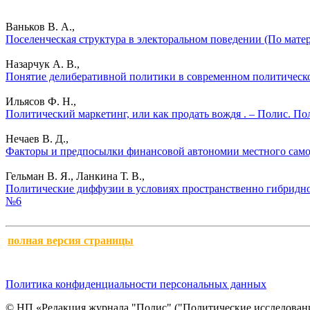
Ваньков В. А.,
Поселенческая структура в электоральном поведении (По мате
Назарчук А. В.,
Понятие делиберативной политики в современном политическо
Ильясов Ф. Н.,
Политический маркетинг, или как продать вождя . – Полис. По
Нечаев В. Д.,
Факторы и предпосылки финансовой автономии местного самоу
Гельман В. Я., Ланкина Т. В.,
Политические диффузии в условиях пространственно гибридног
№6
полная версия страницы
Политика конфиденциальности персональных данных
© НП «Редакция журнала "Полис" ("Политические исследовани