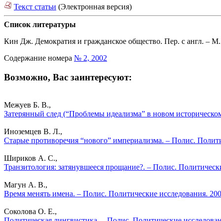
Текст статьи
(Электронная версия)
Список литературы
Кин Дж. Демократия и гражданское общество. Пер. с англ. – М.:
Содержание номера
№ 2, 2002
Возможно, Вас заинтересуют:
Межуев Б. В.,
Затерянный след (“Проблемы идеализма” в новом историческом
Иноземцев В. Л.,
Старые противоречия “нового” империализма. – Полис. Полити
Шириков А. С.,
Транзитология: затянувшееся прощание?. – Полис. Политическ
Магун А. В.,
Время менять имена. – Полис. Политические исследования. 20
Соколова О. Е.,
Политическая лингвистика. – Полис. Политические исследован