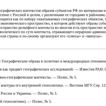
еографических контекстов образов субъектов РФ по материалам 
сение с Россией в целом, с различными ее городами и районами
щиеся как по набору охватываемых географических объектов, т
-экономического пространство, в котором действуют образы суб
ространство рельефного контекста во многом есть пространство 
олического по сути контекста, отражающего иерархию админист
поля страны и по-своему организуют его «плюсы» и «минусы».
ти: Географические образы в политике и международных отношен
 как предмет географических исследований. — Известия РАН: С
вно-географические контексты. — Полис, № 5.
контуры его внутренней геополитики. — Вестник МГУ. Сер. 12:
 России и Украины. — Полис, № 3.
й геополитики). — Полис, № 5.