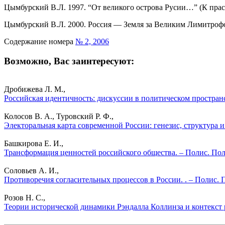
Цымбурский В.Л. 1997. “От великого острова Русии…” (К пра
Цымбурский В.Л. 2000. Россия — Земля за Великим Лимитрофо
Содержание номера
№ 2, 2006
Возможно, Вас заинтересуют:
Дробижева Л. М.,
Российская идентичность: дискуссии в политическом простран
Колосов В. А., Туровский Р. Ф.,
Электоральная карта современной России: генезис, структура 
Башкирова Е. И.,
Трансформация ценностей российского общества. – Полис. Пол
Соловьев А. И.,
Противоречия согласительных процессов в России. . – Полис. 
Розов Н. С.,
Теории исторической динамики Рэндалла Коллинза и контекст 