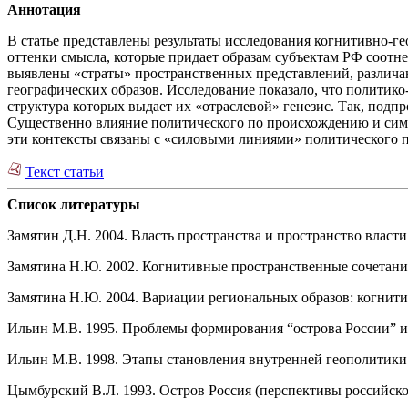
Аннотация
В статье представлены результаты исследования когнитивно-г
оттенки смысла, которые придает образам субъектам РФ соотне
выявлены «страты» пространственных представлений, различаю
географических образов. Исследование показало, что политико
структура которых выдает их «отраслевой» генезис. Так, подп
Существенно влияние политического по происхождению и симв
эти контексты связаны с «силовыми линиями» политического 
Текст статьи
Список литературы
Замятин Д.Н. 2004. Власть пространства и пространство влас
Замятина Н.Ю. 2002. Когнитивные пространственные сочетания
Замятина Н.Ю. 2004. Вариации региональных образов: когнити
Ильин М.В. 1995. Проблемы формирования “острова России” и 
Ильин М.В. 1998. Этапы становления внутренней геополитики
Цымбурский В.Л. 1993. Остров Россия (перспективы российско