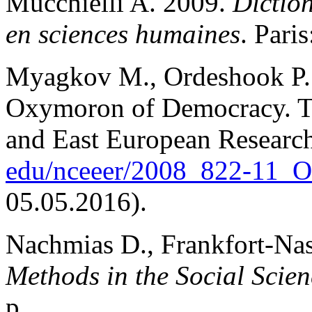
Mucchielli A. 2009.
Diction
en sciences humaines
. Pari
Myagkov M., Ordeshook P. 
Oxymoron of Democracy. Th
and East European Researc
edu/nceeer/2008_822‑11_O
05.05.2016).
Nachmias D., Frankfort-Na
Methods in the Social Scien
p.