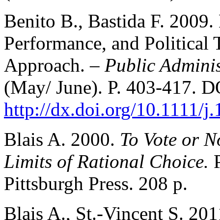
Benito B., Bastida F. 2009.
Performance, and Political 
Approach. –
Public Admini
(May/ June). P. 403‑417. D
http://dx.doi.org/10.1111/
Blais A. 2000.
To Vote or N
Limits of Rational Choice.
Pittsburgh Press. 208 p.
Blais A., St.-Vincent S. 2011