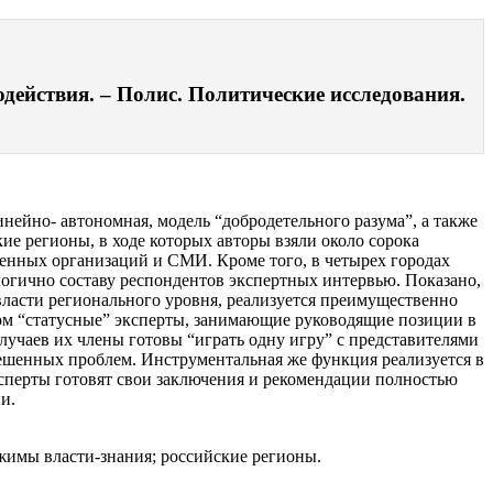
действия. – Полис. Политические исследования.
нейно- автономная, модель “добродетельного разума”, а также
ие регионы, в ходе которых авторы взяли около сорока
венных организаций и СМИ. Кроме того, в четырех городах
огично составу респондентов экспертных интервью. Показано,
власти регионального уровня, реализуется преимущественно
ном “статусные” эксперты, занимающие руководящие позиции в
лучаев их члены готовы “играть одну игру” с представителями
ерешенных проблем. Инструментальная же функция реализуется в
ксперты готовят свои заключения и рекомендации полностью
ии.
жимы власти-знания; российские регионы.