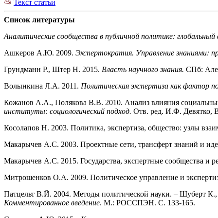
Текст статьи
Список литературы
Аналитические сообщества в публичной политике: глобальный 
Ашкеров А.Ю. 2009.
Экспертократия. Управление знаниями: п
Грундманн Р., Штер Н. 2015.
Власть научного знания.
СПб: Алет
Волынкина Л.А. 2011.
Политическая экспертиза как фактор по
Кожанов А.А., Полякова В.В. 2010. Анализ влияния социальных
институты: социологический подход.
Отв. ред. И.Ф. Девятко, 
Косолапов Н. 2003. Политика, экспертиза, общество: узлы вза
Макарычев А.С. 2003. Проектные сети, трансферт знаний и ид
Макарычев А.С. 2015. Государства, экспертные сообщества и р
Митрошенков О.А. 2009. Политическое управление и экспертиз
Патцельт В.Й. 2004. Методы политической науки. – Шуберт К.
Комментированное введение
. М.: РОССПЭН. С. 133-165.