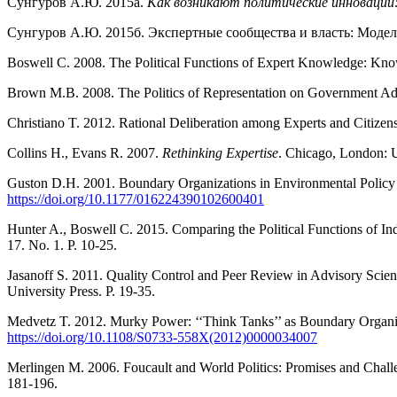
Сунгуров А.Ю. 2015а.
Как возникают политические инноваци
Сунгуров А.Ю. 2015б. Экспертные сообщества и власть: Модел
Boswell С. 2008. The Political Functions of Expert Knowledge: Know
Brown M.B. 2008. The Politics of Representation on Government A
Christiano T. 2012. Rational Deliberation among Experts and Citizen
Collins H., Evans R. 2007.
Rethinking Expertise
. Chicago, London: 
Guston D.H. 2001. Boundary Organizations in Environmental Policy 
https://doi.org/10.1177/016224390102600401
Hunter A., Boswell C. 2015. Comparing the Political Functions of I
17. No. 1. P. 10-25.
Jasanoff S. 2011. Quality Control and Peer Review in Advisory Scie
University Press. P. 19-35.
Medvetz T. 2012. Murky Power: ‘‘Think Tanks’’ as Boundary Organi
https://doi.org/10.1108/S0733-558X(2012)0000034007
Merlingen M. 2006. Foucault and World Politics: Promises and Chal
181-196.