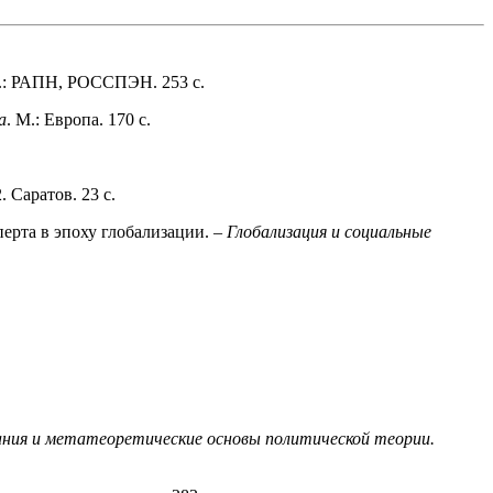
 М.: РАПН, РОССПЭН. 253 с.
а
. М.: Европа. 170 с.
. Саратов. 23 с.
рта в эпоху глобализа­ции. –
Глобализация и социальные
ания и метатеоретические основы политической теории.