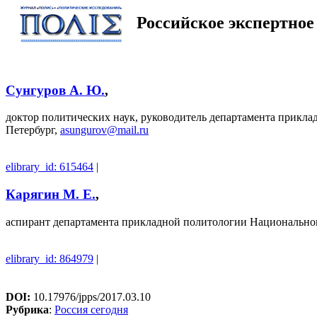
Российское экспертное
Сунгуров А. Ю.
,
доктор политических наук, руководитель департамента прикл
Петербург,
asungurov@mail.ru
elibrary_id: 615464
|
Карягин М. Е.
,
аспирант департамента прикладной политологии Национальног
elibrary_id: 864979
|
DOI:
10.17976/jpps/2017.03.10
Рубрика
:
Россия сегодня