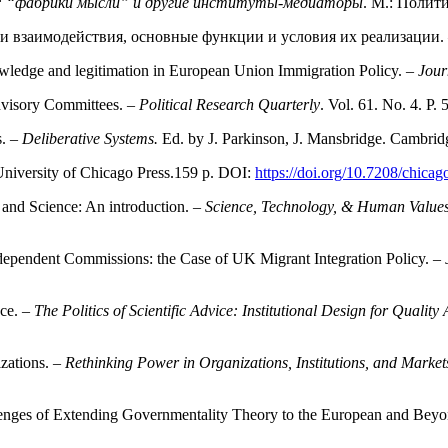
и: “фабрики мысли” и другие институты-медиаторы
. М.: Полит
и взаимодействия, основные функции и условия их реализации.
ledge and legiti­mation in European Union Immigration Policy. –
Jour
dvisory Committees. –
Political Research Quarterly
. Vol. 61. No. 4. P
s. –
Deliberative Systems.
Ed. by J. Parkinson, J. Mansbridge. Cambrid
University of Chicago Press.159 p. DOI:
https://doi.org/10.7208/chic
and Science: An introduction. –
Science, Technology, & Human Value
ndependent Commissions: the Case of UK Migrant Integration Policy. –
nce. –
The Politics of Scientific Advice: Institutional Design for Qualit
zations. –
Rethinking Power in Organizations, Institutions, and Market
lenges of Extending Governmentality Theory to the European and Bey