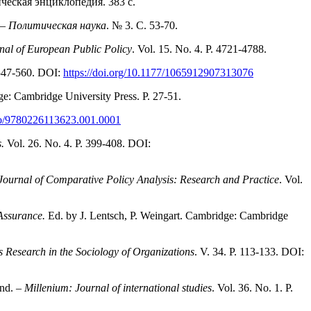
ическая энциклопедия. 383 с.
 –
Политическая наука
. № 3. C. 53-70.
nal of European Public Policy
. Vol. 15. No. 4. P. 4721-4788.
. 547-560. DOI:
https://doi.org/10.1177/1065912907313076
ge: Cambridge University Press. P. 27-51.
ago/9780226113623.001.0001
s.
Vol. 26. No. 4. P. 399-408. DOI:
Journal of Comparative Policy Analysis: Research and Practice
. Vol.
y Assurance.
Ed. by J. Lentsch, P. Weingart. Cambridge: Cambridge
s Research in the Sociology of Organizations
. V. 34. P. 113-133. DOI:
ond. –
Millenium: Journal of international studies
. Vol. 36. No. 1. P.