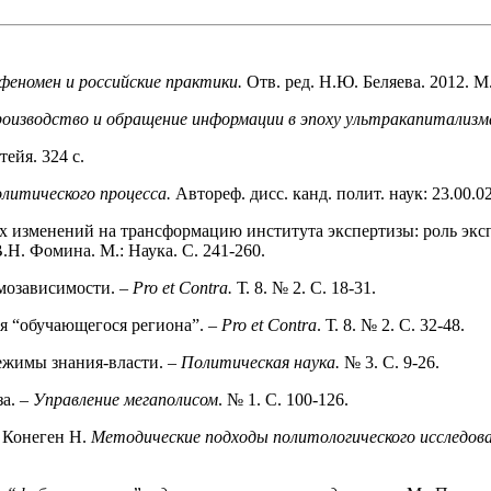
феномен и российские практики.
Отв. ред. Н.Ю. Беляева. 2012.
роизводство и обра­щение информации в эпоху ультракапитализм
ейя. 324 с.
литического процес­са.
Автореф. дисс. канд. полит. наук: 23.00.02
 изменений на трансформацию института экспертизы: роль экспе
В.Н. Фомина. М.: Наука. С. 241-260.
имозависимости. –
Pro et Contra.
Т. 8. № 2. С. 18-31.
ея “обучающегося региона”. –
Pro et Contra
. Т. 8. № 2. С. 32-48.
ежимы знания-вла­сти. –
Политическая наука.
№ 3. C. 9-26.
а. –
Управление мегаполисом
. № 1. С. 100-126.
, Конеген Н.
Методические подходы политологического исследов