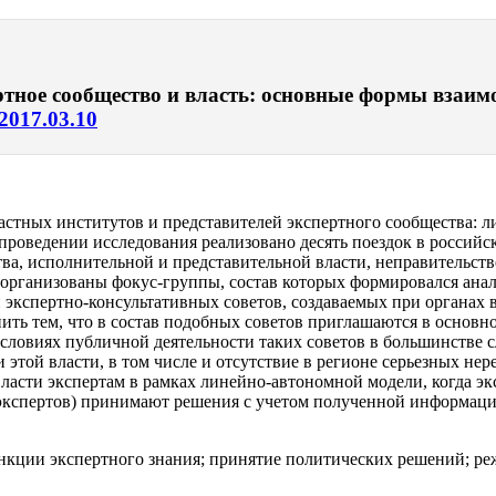
ртное сообщество и власть: основные формы взаимо
/2017.03.10
стных институтов и представителей экспертного сообщества: ли
проведении исследования реализовано десять поездок в российск
ва, исполнительной и представительной власти, неправительст
организованы фокус-группы, состав которых формировался анал
 экспертно-консультативных советов, создаваемых при органах 
ить тем, что в состав подобных советов приглашаются в основ
словиях публичной деятельности таких советов в большинстве с
 этой власти, в том числе и отсутствие в регионе серьезных н
власти экспертам в рамках линейно-автономной модели, когда э
т экспертов) принимают решения с учетом полученной информац
нкции экспертного знания; принятие политических решений; ре