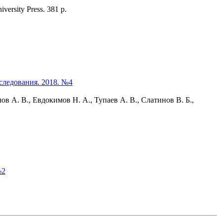
iversity Press. 381 p.
следования. 2018. №4
в А. В., Евдокимов Н. А., Тупаев А. В., Слатинов В. Б.,
№2