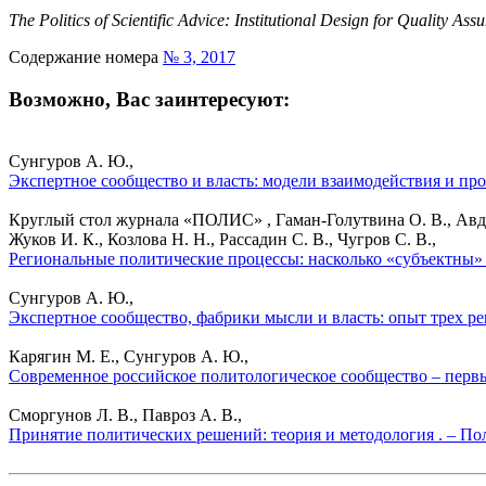
The Politics of Scientific Advice: Institutional Design for Quality Ass
Содержание номера
№ 3, 2017
Возможно, Вас заинтересуют:
Сунгуров А. Ю.,
Экспертное сообщество и власть: модели взаимодействия и пр
Круглый стол журнала «ПОЛИС» , Гаман-Голутвина О. В., Авдони
Жуков И. К., Козлова Н. Н., Рассадин С. В., Чугров С. В.,
Региональные политические процессы: насколько «субъектны» 
Сунгуров А. Ю.,
Экспертное сообщество, фабрики мысли и власть: опыт трех ре
Карягин М. Е., Сунгуров А. Ю.,
Современное российское политологическое сообщество – первы
Сморгунов Л. В., Павроз А. В.,
Принятие политических решений: теория и методология . – По