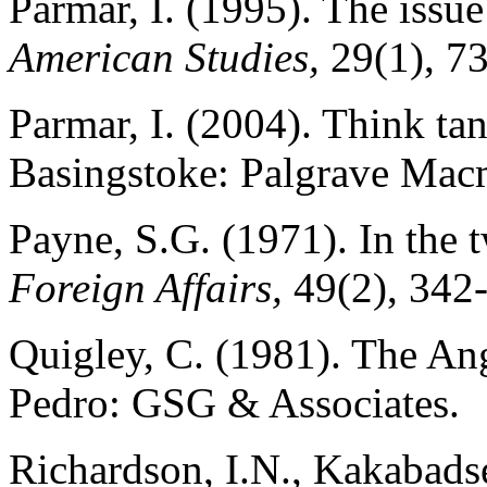
Parmar, I. (1995). The issue
American Studies,
29(1), 7
Parmar, I. (2004). Think ta
Basingstoke: Palgrave Macm
Payne, S.G. (1971). In the t
Foreign Affairs,
49(2), 342
Quigley, C. (1981). The An
Pedro: GSG & Associates.
Richardson, I.N., Kakabads