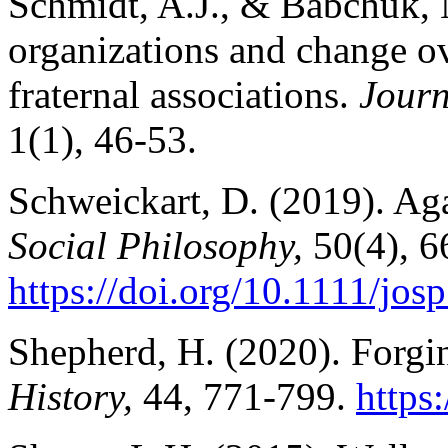
Schmidt, A.J., & Babchuk, 
organizations and change o
fraternal associations.
Journ
1(1), 46-53.
Schweickart, D. (2019). A
Social Philosophy,
50(4), 6
https://doi.org/10.1111/jos
Shepherd, H. (2020). Forgi
History,
44, 771-799.
https