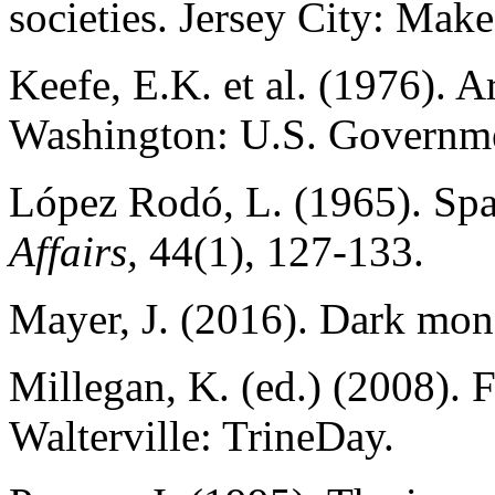
societies. Jersey City: Make
Keefe, E.K. et al. (1976). 
Washington: U.S. Governmen
López Rodó, L. (1965). Spa
Affairs,
44(1), 127-133.
Mayer, J. (2016). Dark mo
Millegan, K. (ed.) (2008). 
Walterville: TrineDay.