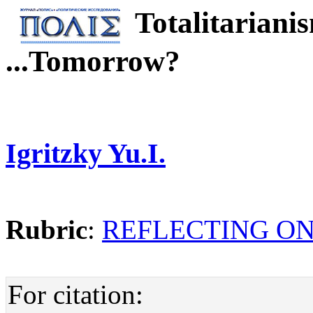
Totalitariani
...Tomorrow?
Igritzky Yu.I.
Rubric
:
REFLECTING ON
For citation: