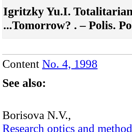
Igritzky Yu.I. Totalitari
...Tomorrow? . – Polis. Pol
Content
No. 4, 1998
See also:
Borisova N.V.,
Research optics and methodo