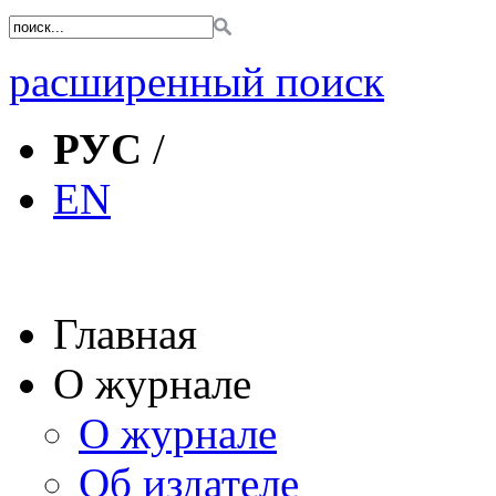
расширенный поиск
РУС
/
EN
Главная
О журнале
О журнале
Об издателе