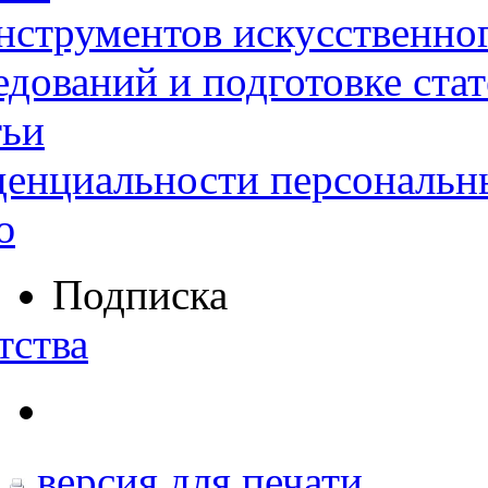
нструментов искусственног
дований и подготовке ста
тьи
денциальности персональн
ю
Подписка
тства
версия для печати