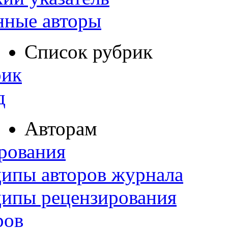
нные авторы
Список рубрик
рик
д
Авторам
рования
ипы авторов журнала
ципы рецензирования
ров