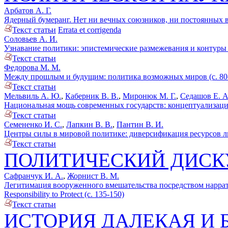
Арбатов А. Г.
Ядерный бумеранг. Нет ни вечных союзников, ни постоянных вр
Текст статьи
Errata et corrigenda
Соловьев А. И.
Узнавание политики: эпистемические размежевания и контуры 
Текст статьи
Федорова М. М.
Между прошлым и будущим: политика возможных миров (с. 80
Текст статьи
Мельвиль А. Ю.
,
Каберник В. В.
,
Миронюк М. Г.
,
Седашов Е. А
Национальная мощь современных государств: концептуализация,
Текст статьи
Семененко И. С.
,
Лапкин В. В.
,
Пантин В. И.
Центры силы в мировой политике: диверсификация ресурсов лид
Текст статьи
ПОЛИТИЧЕСКИЙ ДИСК
Сафранчук И. А.
,
Жорнист В. М.
Легитимация вооруженного вмешательства посредством нарра
Responsibility to Protect (с. 135-150)
Текст статьи
ИСТОРИЯ ДАЛЕКАЯ И 