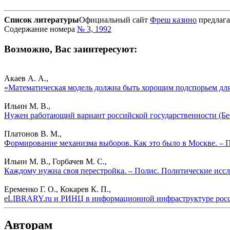
Список литературы
Официальный сайт
Фреш казино
предлага
Содержание номера
№ 3, 1992
Возможно, Вас заинтересуют:
Акаев А. А.,
«Математическая модель должна быть хорошим подспорьем для
Ильин М. В.,
Нужен работающий вариант российской государственности (Бе
Платонов В. М.,
Формирование механизма выборов. Как это было в Москве. – П
Ильин М. В., Горбачев М. С.,
Каждому нужна своя перестройка. – Полис. Политические иссл
Еременко Г. О., Кокарев К. П.,
eLIBRARY.ru и РИНЦ в информационной инфраструктуре россий
Авторам