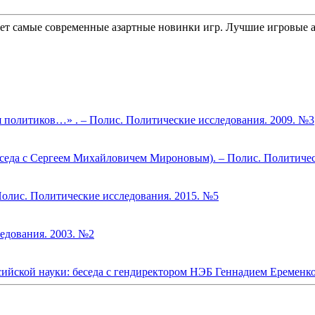
ет самые современные азартные новинки игр. Лучшие игровые а
 политиков…» . – Полис. Политические исследования. 2009. №3
седа с Сергеем Михайловичем Мироновым). – Полис. Политичес
олис. Политические исследования. 2015. №5
едования. 2003. №2
ской науки: беседа с гендиректором НЭБ Геннадием Ерeменко.