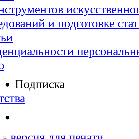
нструментов искусственног
дований и подготовке ста
тьи
денциальности персональн
ю
Подписка
тства
версия для печати