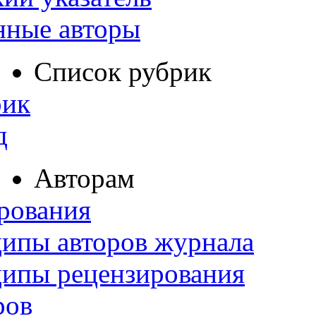
нные авторы
Список рубрик
рик
д
Авторам
рования
ипы авторов журнала
ципы рецензирования
ров