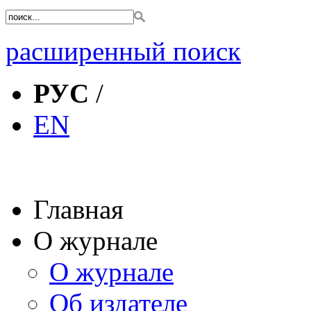
расширенный поиск
РУС
/
EN
Главная
О журнале
О журнале
Об издателе