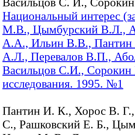
Васильцов С. И., Сорокин 
Национальный интерес (з
М.В., Цымбурский В.Л., А
А.А., Ильин В.В., Пантин
А.Л., Перевалов В.П., Аб
Васильцов С.И., Сорокин 
исследования. 1995. №1
Пантин И. К., Хорос В. Г.
С., Рашковский Е. Б., Цым