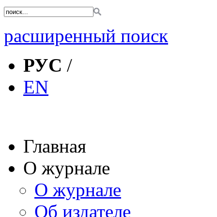
расширенный поиск
РУС
/
EN
Главная
О журнале
О журнале
Об издателе