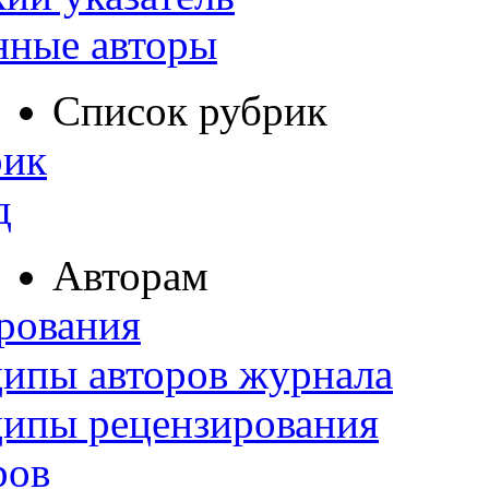
нные авторы
Список рубрик
рик
д
Авторам
рования
ипы авторов журнала
ципы рецензирования
ров