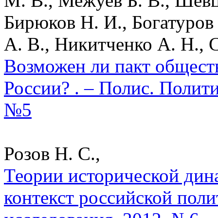
М. В., Межуев Б. В., Шев
Бирюков Н. И., Богатуров 
А. В., Никитченко А. Н., 
Возможен ли пакт общест
России? . – Полис. Полит
№5
Розов Н. С.,
Теории исторической дин
контекст российской поли