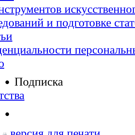
нструментов искусственног
дований и подготовке ста
тьи
денциальности персональн
ю
Подписка
тства
версия для печати