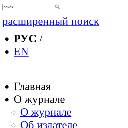
расширенный поиск
РУС
/
EN
Главная
О журнале
О журнале
Об издателе