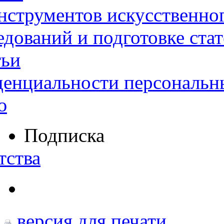
нструментов искусственног
дований и подготовке ста
тьи
денциальности персональн
ю
Подписка
тства
версия для печати