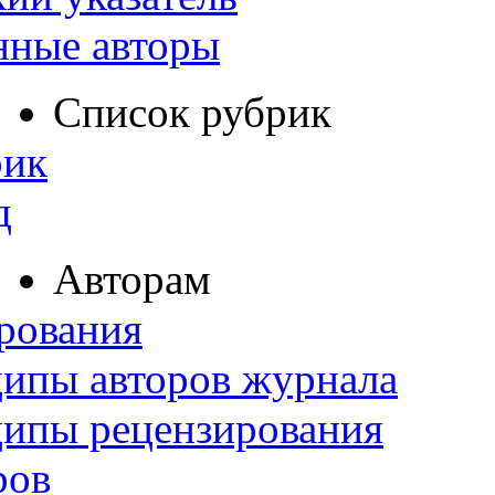
нные авторы
Список рубрик
рик
д
Авторам
рования
ипы авторов журнала
ципы рецензирования
ров