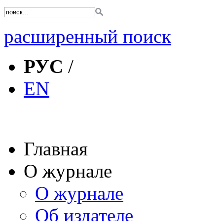
расширенный поиск
РУС
/
EN
Главная
О журнале
О журнале
Об издателе