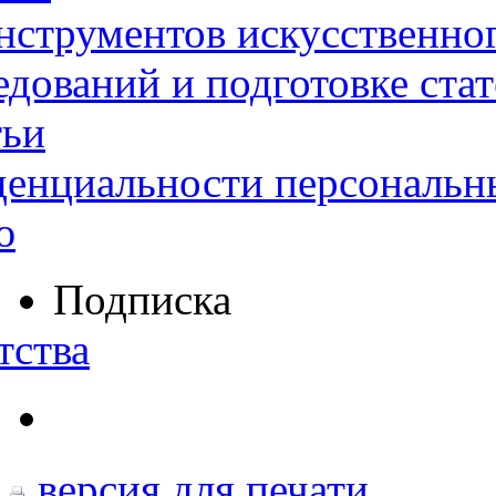
нструментов искусственног
дований и подготовке ста
тьи
денциальности персональн
ю
Подписка
тства
версия для печати