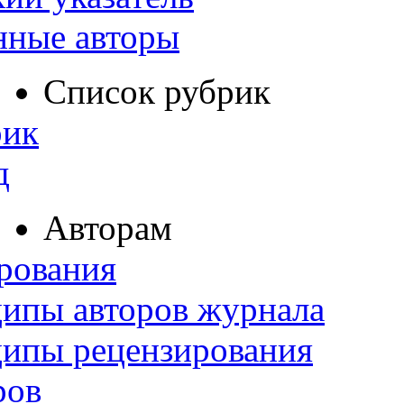
нные авторы
Список рубрик
рик
д
Авторам
рования
ипы авторов журнала
ципы рецензирования
ров