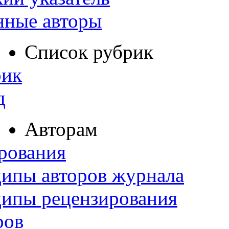
нные авторы
Список рубрик
рик
д
Авторам
рования
ипы авторов журнала
ципы рецензирования
ров