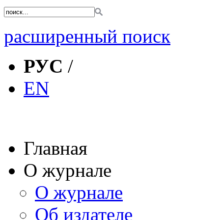
расширенный поиск
РУС
/
EN
Главная
О журнале
О журнале
Об издателе