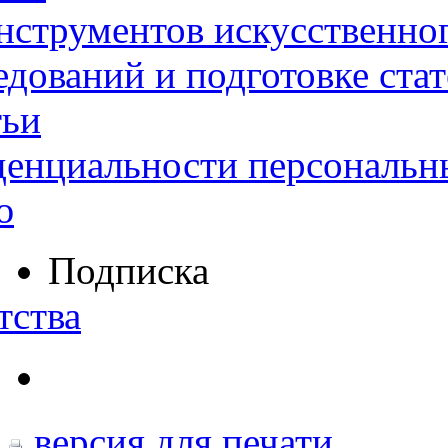
нструментов искусственног
дований и подготовке ста
тьи
денциальности персональн
ю
Подписка
тства
версия для печати