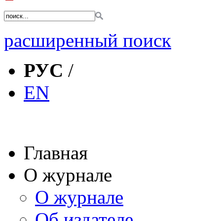
расширенный поиск
РУС
/
EN
Главная
О журнале
О журнале
Об издателе