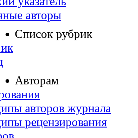
ий указатель
нные авторы
Список рубрик
рик
д
Авторам
рования
ипы авторов журнала
ципы рецензирования
ров