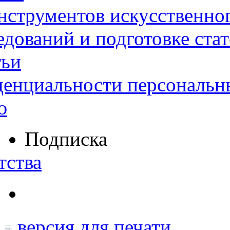
нструментов искусственног
дований и подготовке ста
тьи
денциальности персональн
ю
Подписка
тства
версия для печати