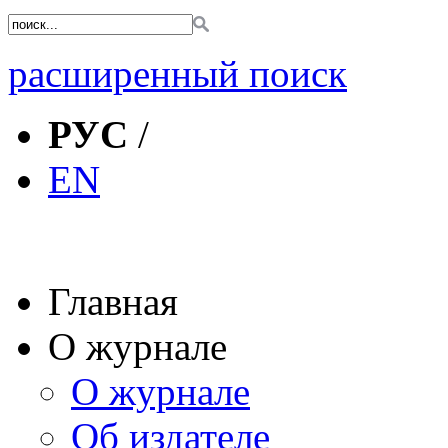
расширенный поиск
РУС
/
EN
Главная
О журнале
О журнале
Об издателе