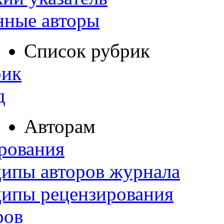
нные авторы
Список рубрик
рик
д
Авторам
рования
ипы авторов журнала
ципы рецензирования
ров