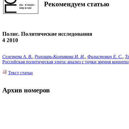
Рекомендуем статью
Полис. Политические исследования
4 2010
Селезнева А. В.
,
Рогозарь-Колпакова И. И.
,
Филистович Е. С.
,
Т
Российская политическая элита: анализ с точки зрения концеп
Текст статьи
Архив номеров