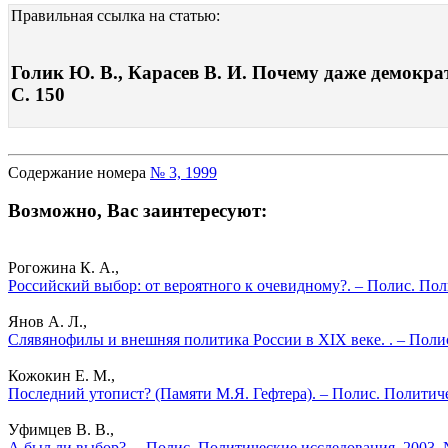
Правильная ссылка на статью:
Голик Ю. В., Карасев В. И. Почему даже демократ
С. 150
Содержание номера
№ 3, 1999
Возможно, Вас заинтересуют:
Рогожина К. А.,
Российский выбор: от вероятного к очевидному?. – Полис. По
Янов А. Л.,
Слявянофилы и внешняя политика России в XIX веке. . – Поли
Кожокин Е. М.,
Последний утопист? (Памяти М.Я. Гефтера). – Полис. Политич
Уфимцев В. В.,
А был ли выбор?. – Полис. Политические исследования. 2003.