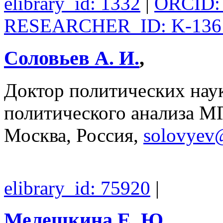
elibrary_id: 1332
|
ORCID: 
RESEARCHER_ID: K-136
Соловьев А. И.
,
Доктор политических наук
политического анализа М
Москва, Россия,
solovyev
elibrary_id: 75920
|
Мелешкина Е. Ю.
,