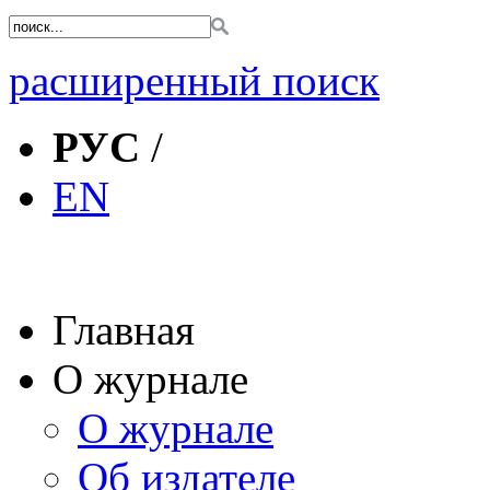
расширенный поиск
РУС
/
EN
Главная
О журнале
О журнале
Об издателе