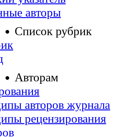
нные авторы
Список рубрик
рик
д
Авторам
рования
ипы авторов журнала
ципы рецензирования
ров