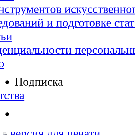
нструментов искусственног
дований и подготовке ста
тьи
денциальности персональн
ю
Подписка
тства
версия для печати