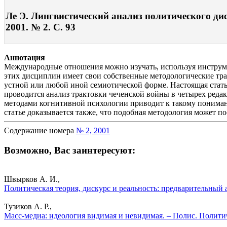
Ле Э. Лингвистический анализ политического дис
2001. № 2. С. 93
Аннотация
Международные отношения можно изучать, используя инструме
этих дисциплин имеет свои собственные методологические тра
устной или любой иной семиотической форме. Настоящая статья
проводится анализ трактовки чеченской войны в четырех редак
методами когнитивной психологии приводит к такому пониман
статье доказывается также, что подобная методология может 
Содержание номера
№ 2, 2001
Возможно, Вас заинтересуют:
Швырков А. И.,
Политическая теория, дискурс и реальность: предварительный
Тузиков А. Р.,
Масс-медиа: идеология видимая и невидимая. – Полис. Полити