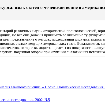
курса: язык статей о чеченской войне в американс
нтарий различных наук - исторической, политологической, юри
диции, но все они должны принимать во внимание ту фундамента
 дает представление о методах исследования дискурса, приняты
ционных статьях ведущих американских газет. Показывается, ка
ию текстов, которое выходит за пределы их поверхностно-интуи
послужить надежной опорой при изучении аналогичных источнико
 анализ взаимоотношений. – Полис. Политические исследования.
ческие исследования. 2002. №5