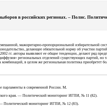
боров в российских регионах. – Полис. Политическ
мешанной, мажоритарно-пропорциональной избирательной сист
аконодательство, делающее обязательной норму об участии парт
 2002 гг. авторы выявляют ее общие тенденции, делают ряд пре
диффузия» региональных отделений существующих партий, но та
 комбинаций, в целом же региональная политика приобретет бо
ые парламенты в современной России. М.
ского края. — Политический мониторинг ИГПИ, № 11 (82).
. — Политический мониторинг ИГПИ, № 12 (83).