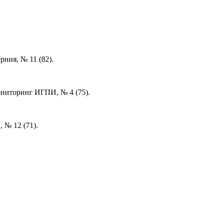
ния, № 11 (82).
ониторинг ИГПИ, № 4 (75).
 № 12 (71).