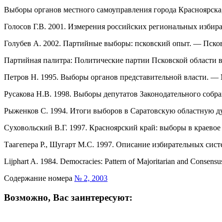
Выборы органов местного самоуправления города Красноярска, 
Голосов Г.В. 2001. Измерения российских региональных избир
Голубев А. 2002. Партийные выборы: псковский опыт. — Псков
Партийная палитра: Политические партии Псковской области вс
Петров Н. 1995. Выборы органов представительной власти. —
Русакова Н.В. 1998. Выборы депутатов Законодательного собр
Рыженков С. 1994. Итоги выборов в Саратовскую областную д
Суховольский В.Г. 1997. Красноярский край: выборы в краево
Таагепера Р., Шугарт М.С. 1997. Описание избирательных сис
Lijphart A. 1984. Democracies: Pattern of Majoritarian and Consens
Содержание номера
№ 2, 2003
Возможно, Вас заинтересуют: