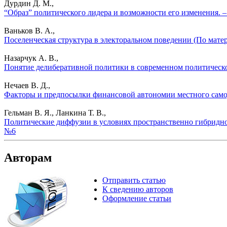
Дурдин Д. М.,
“Образ” политического лидера и возможности его изменения. 
Ваньков В. А.,
Поселенческая структура в электоральном поведении (По мате
Назарчук А. В.,
Понятие делиберативной политики в современном политическо
Нечаев В. Д.,
Факторы и предпосылки финансовой автономии местного самоу
Гельман В. Я., Ланкина Т. В.,
Политические диффузии в условиях пространственно гибридног
№6
Авторам
Отправить статью
К сведению авторов
Оформление статьи