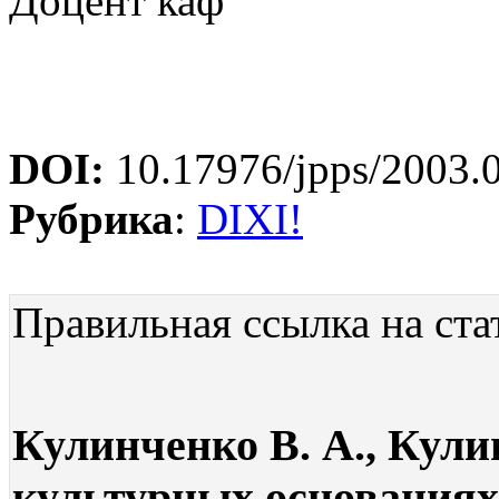
Доцент каф
DOI:
10.17976/jpps/2003.
Рубрика
:
DIXI!
Правильная ссылка на ста
Кулинченко В. А., Кули
культурных основаниях