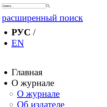
расширенный поиск
РУС
/
EN
Главная
О журнале
О журнале
Об издателе