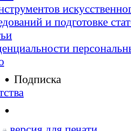
нструментов искусственног
дований и подготовке ста
тьи
денциальности персональн
ю
Подписка
тства
версия для печати