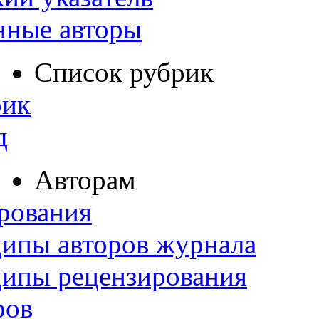
нные авторы
Список рубрик
рик
д
Авторам
рования
ипы авторов журнала
ципы рецензирования
ров