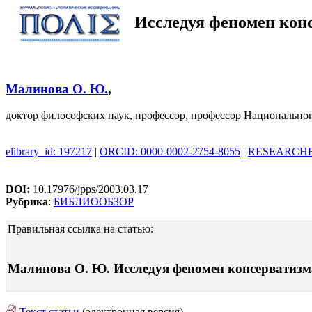
Исследуя феномен кон
Малинова О. Ю.
,
доктор философских наук, профессор, профессор Национальн
elibrary_id: 197217
|
ORCID: 0000-0002-2754-8055
|
RESEARCHER
DOI:
10.17976/jpps/2003.03.17
Рубрика
:
БИБЛИООБЗОР
Правильная ссылка на статью:
Малинова О. Ю. Исследуя феномен консерватизма.
Текст статьи
(электронная версия)