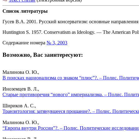
Список литературы
Гусев В.А. 2001. Русский консерватизм: основные направления 
Huntington S. 1957. Conservatism as Ideology. — The American Polit
Содержание номера
№ 3, 2003
Возможно, Вас заинтересуют:
Малинова О. Ю.,
В поисках национализма со знаком “плюс”?. – Полис. Политич
Иноземцев В. Л.,
Старые противоречия “нового” империализма. – Полис. Полити
Шириков А. С.,
Транзитология: затянувшееся прощание?. – Полис. Политическ
Малинова О. Ю.,
“Европа внутри России”?. – Полис. Политические исследовани