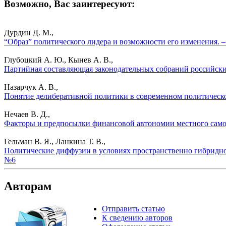
Возможно, Вас заинтересуют:
Дурдин Д. М.,
“Образ” политического лидера и возможности его изменения. 
Глубоцкий А. Ю., Кынев А. В.,
Партийная составляющая законодательных собраний российски
Назарчук А. В.,
Понятие делиберативной политики в современном политическо
Нечаев В. Д.,
Факторы и предпосылки финансовой автономии местного самоу
Гельман В. Я., Ланкина Т. В.,
Политические диффузии в условиях пространственно гибридног
№6
Авторам
Отправить статью
К сведению авторов