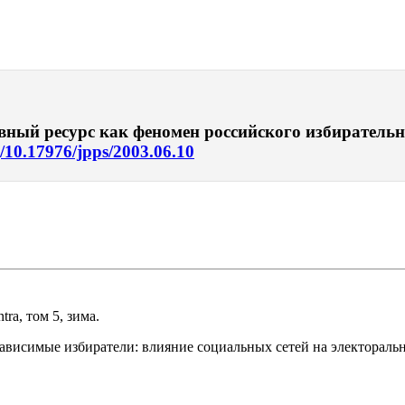
вный ресурс как феномен российского избирательн
g/10.17976/jpps/2003.06.10
ra, том 5, зима.
зависимые избиратели: влияние социальных сетей на электораль