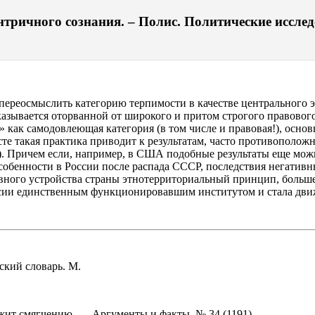
тричного сознания. – Полис. Политические исследо
ереосмыслить категорию терпимости в качестве центрального э
зывается оторванной от широкого и притом строгого правового ко
» как самодовлеющая категория (в том числе и правовая!), осн
те такая практика приводит к результатам, часто противополож
я). Причем если, например, в США подобные результаты еще мо
особенности в России после распада СССР, последствия негати
тивного устройства страны этнотерриториальный принцип, боль
России единственным функционировавшим институтом и стала дви
ский словарь. М.
жит смягчению. — Аргументы и факты, № 34 (1191).