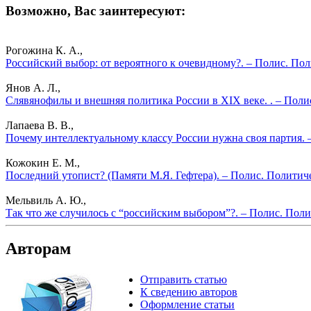
Возможно, Вас заинтересуют:
Рогожина К. А.,
Российский выбор: от вероятного к очевидному?. – Полис. По
Янов А. Л.,
Слявянофилы и внешняя политика России в XIX веке. . – Поли
Лапаева В. В.,
Почему интеллектуальному классу России нужна своя партия. 
Кожокин Е. М.,
Последний утопист? (Памяти М.Я. Гефтера). – Полис. Политич
Мельвиль А. Ю.,
Так что же случилось с “российским выбором”?. – Полис. Поли
Авторам
Отправить статью
К сведению авторов
Оформление статьи