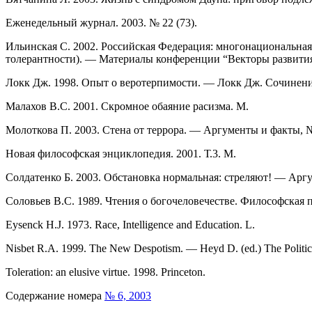
Еженедельный журнал. 2003. № 22 (73).
Ильинская С. 2002. Российская Федерация: многонациональная
толерантности). — Материалы конференции “Векторы развития
Локк Дж. 1998. Опыт о веротерпимости. — Локк Дж. Сочинения
Малахов В.С. 2001. Скромное обаяние расизма. М.
Молоткова П. 2003. Стена от террора. — Аргументы и факты, №
Новая философская энциклопедия. 2001. Т.3. М.
Солдатенко Б. 2003. Обстановка нормальная: стреляют! — Аргу
Соловьев В.С. 1989. Чтения о богочеловечестве. Философская п
Eysenck H.J. 1973. Race, Intelligence and Education. L.
Nisbet R.A. 1999. The New Despotism. — Heyd D. (ed.) The Politiciz
Toleration: an elusive virtue. 1998. Princeton.
Содержание номера
№ 6, 2003