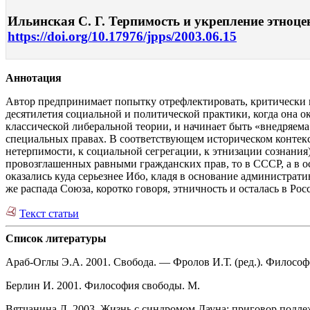
Ильинская С. Г. Терпимость и укрепление этноцен
https://doi.org/10.17976/jpps/2003.06.15
Аннотация
Автор предпринимает попытку отрефлектировать, критически п
десятилетия социальной и политической практики, когда она ока
классической либеральной теории, и начинает быть «внедряема
специальных правах. В соответствующем историческом контекс
нетерпимости, к социальной сегрегации, к этнизации сознани
провозглашенных равными гражданских прав, то в СССР, а в 
оказались куда серьезнее Ибо, кладя в основание администра
же распада Союза, коротко говоря, этничность и осталась в 
Текст статьи
Список литературы
Араб-Оглы Э.А. 2001. Свобода. — Фролов И.Т. (ред.). Философ
Берлин И. 2001. Философия свободы. М.
Вятчанина Л. 2003. Жизнь с синдромом Дауна: приговор подле