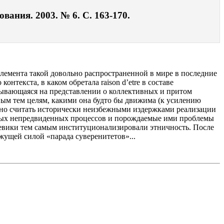
вания. 2003. № 6. С. 163-170.
лемента такой довольно распространенной в мире в последние
нтекста, в каком обретала raison d’etre в составе
овывающаяся на представлении о коллективных и притом
ным тем целям, какими она будто бы движима (к усилению
жно считать исторически неизбежными издержками реализации
вных непредвиденных процессов и порождаемые ими проблемы
шевики тем самым институционализировали этничность. После
жущей силой «парада суверенитетов»...