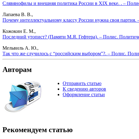
Слявянофилы и внешняя политика России в XIX веке. . – Поли
Лапаева В. В.,
Почему интеллектуальному классу России нужна своя партия. 
Кожокин Е. М.,
Последний утопист? (Памяти М.Я. Гефтера). – Полис. Политич
Мельвиль А. Ю.,
Так что же случилось с “российским выбором”?. – Полис. Поли
Авторам
Отправить статью
К сведению авторов
Оформление статьи
Рекомендуем статью