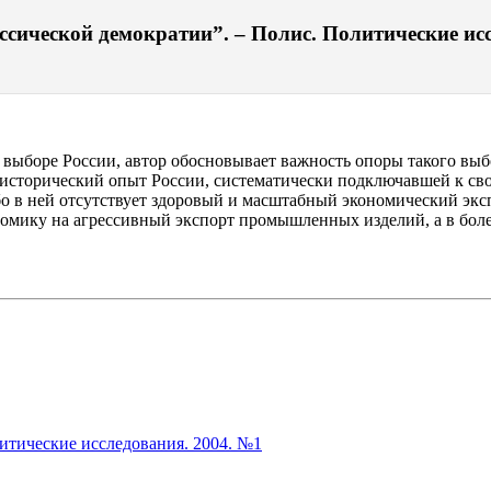
сической демократии”. – Полис. Политические иссл
ыборе России, автор обосновывает важность опоры такого выбо
я исторический опыт России, систематически подключавшей к 
бо в ней отсутствует здоровый и масштабный экономический эксп
номику на агрессивный экспорт промышленных изделий, а в боле
литические исследования. 2004. №1