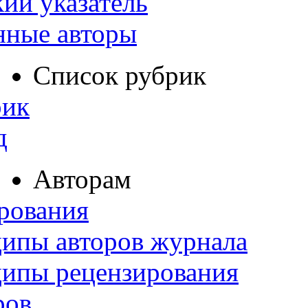
ий указатель
нные авторы
Список рубрик
рик
д
Авторам
рования
ипы авторов журнала
ципы рецензирования
ров