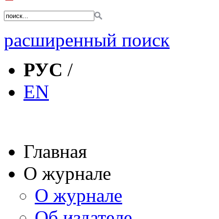
расширенный поиск
РУС
/
EN
Главная
О журнале
О журнале
Об издателе