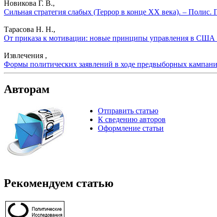
Новикова Г. В.,
Сильная стратегия слабых (Террор в конце ХХ века). – Полис.
Тарасова Н. Н.,
От приказа к мотивации: новые принципы управления в США .
Извлечения ,
Формы политических заявлений в ходе предвыборных кампаний
Авторам
Отправить статью
К сведению авторов
Оформление статьи
Рекомендуем статью