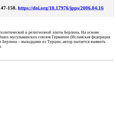
147-158.
https://doi.org/10.17976/jpps/2006.04.16
политической и религиозной элиты Берлина. На основе
ейших мусульманских союзов Германии (Исламская федерация
 Берлина – выходцами из Турции, автор пытается выявить
.