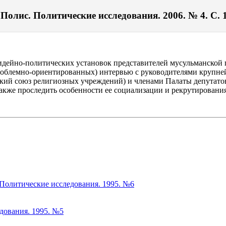
Полис. Политические исследования. 2006. № 4. С. 
 идейно-политических установок представителей мусульманской 
проблемно-ориентированных) интервью с руководителями крупн
кий союз религиозных учреждений) и членами Палаты депутатов
акже проследить особенности ее социализации и рекрутирования
Политические исследования. 1995. №6
едования. 1995. №5