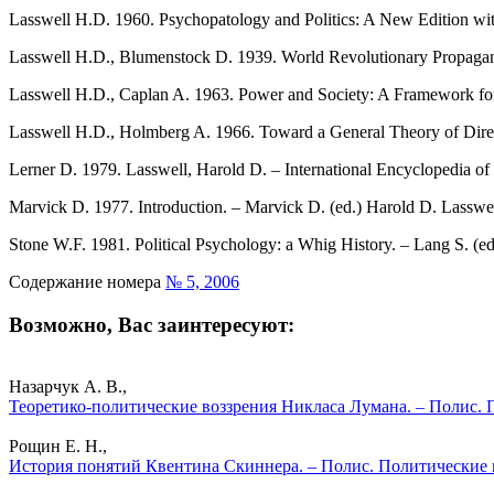
Lasswell H.D. 1960. Psychopatology and Politics: A New Edition wit
Lasswell H.D., Blumenstock D. 1939. World Revolutionary Propagan
Lasswell H.D., Caplan A. 1963. Power and Society: A Framework for
Lasswell H.D., Holmberg A. 1966. Toward a General Theory of Direc
Lerner D. 1979. Lasswell, Harold D. – International Encyclopedia of t
Marvick D. 1977. Introduction. – Marvick D. (ed.) Harold D. Lasswel
Stone W.F. 1981. Political Psychology: a Whig History. – Lang S. (ed
Содержание номера
№ 5, 2006
Возможно, Вас заинтересуют:
Назарчук А. В.,
Теоретико-политические воззрения Никласа Лумана. – Полис. 
Рощин Е. Н.,
История понятий Квентина Скиннера. – Полис. Политические 