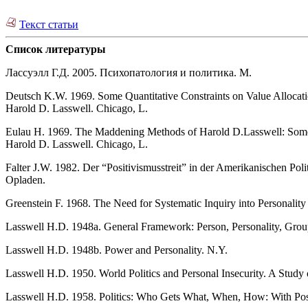
Текст статьи
Список литературы
Лассуэлл Г.Д. 2005. Психопатология и политика. М.
Deutsch K.W. 1969. Some Quantitative Constraints on Value Allocation
Harold D. Lasswell. Chicago, L.
Eulau H. 1969. The Maddening Methods of Harold D.Lasswell: Some Ph
Harold D. Lasswell. Chicago, L.
Falter J.W. 1982. Der “Positivismusstreit” in der Amerikanischen Pol
Opladen.
Greenstein F. 1968. The Need for Systematic Inquiry into Personality 
Lasswell H.D. 1948a. General Framework: Person, Personality, Group
Lasswell H.D. 1948b. Power and Personality. N.Y.
Lasswell H.D. 1950. World Politics and Personal Insecurity. A Study
Lasswell H.D. 1958. Politics: Who Gets What, When, How: With Post