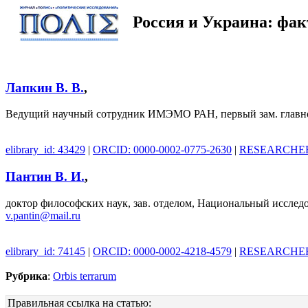
Россия и Украина: фа
Лапкин В. В.
,
Ведущий научный сотрудник ИМЭМО РАН, первый зам. главног
elibrary_id: 43429
|
ORCID: 0000-0002-0775-2630
|
RESEARCHER_
Пантин В. И.
,
доктор философских наук, зав. отделом, Национальный иссле
v.pantin@mail.ru
elibrary_id: 74145
|
ORCID: 0000-0002-4218-4579
|
RESEARCHER_
Рубрика
:
Orbis terrarum
Правильная ссылка на статью: