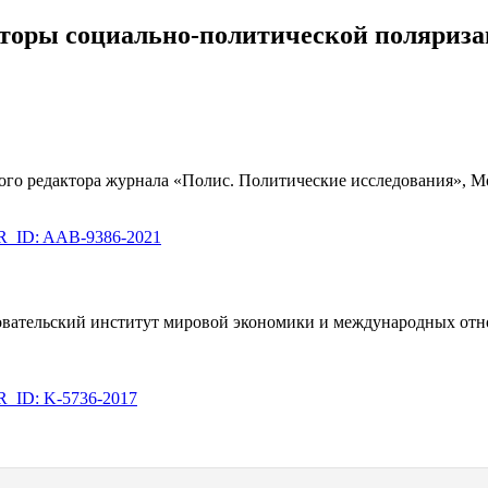
кторы социально-политической поляриза
о редактора журнала «Полис. Политические исследования», Мо
ID: AAB-9386-2021
довательский институт мировой экономики и международных отн
ID: K-5736-2017