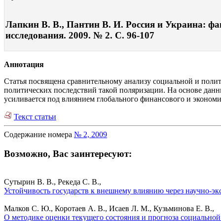
Лапкин В. В., Пантин В. И. Россия и Украина: ф
исследования. 2009. № 2. С. 96-107
Аннотация
Статья посвящена сравнительному анализу социальной и поли
политических последствий такой поляризации. На основе данн
усиливается под влиянием глобального финансового и экономи
Текст статьи
Содержание номера
№ 2, 2009
Возможно, Вас заинтересуют:
Сутырин В. В., Рекеда С. В.,
Устойчивость государств к внешнему влиянию через научно-эк
Малков С. Ю., Коротаев А. В., Исаев Л. М., Кузьминова Е. В.,
О методике оценки текущего состояния и прогноза социальной