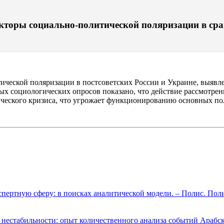
акторы социально-политической поляризации в сра
тической поляризации в постсоветских России и Украине, выяв
ых социологических опросов показано, что действие рассмотрен
ческого кризиса, что угрожает функционированию основных пол
спертную сферу: в поисках аналитической модели. – Полис. Пол
 нестабильности: опыт количественного анализа событий Арабск