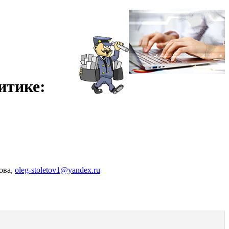
итике:
ова,
oleg-stoletov1@yandex.ru