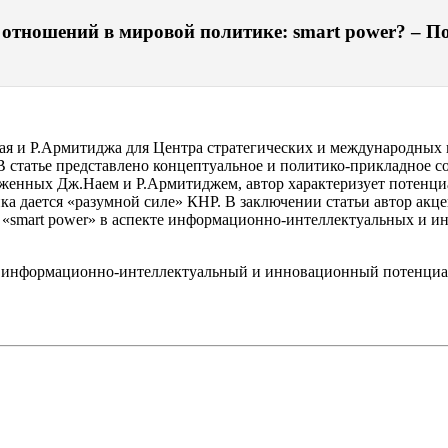
тношений в мировой политике: smart power? – Пол
ая и Р.Армитиджа для Центра стратегических и международных 
 В статье представлено концептуальное и политико-прикладное с
оженных Дж.Наем и Р.Армитиджем, автор характеризует потенц
ика дается «разумной силе» КНР. В заключении статьи автор а
 «smart power» в аспекте информационно-интеллектуальных и и
ость; информационно-интеллектуальный и инновационный потенциа