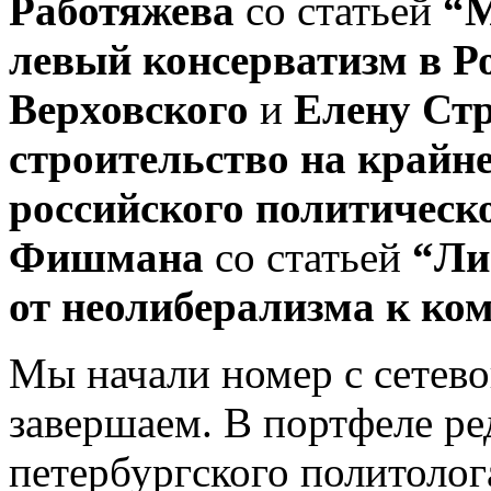
Работяжева
со статьей
“М
левый консерватизм в Р
Верховского
и
Елену Ст
строительство на крайн
российского политическ
Фишмана
со статьей
“Ли
от неолиберализма к ко
Мы начали номер с сетево
завершаем. В портфеле р
петербургского политоло