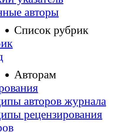
нные авторы
Список рубрик
рик
д
Авторам
рования
ипы авторов журнала
ципы рецензирования
ров