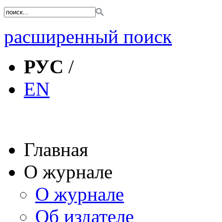
расширенный поиск
РУС
/
EN
Главная
О журнале
О журнале
Об издателе