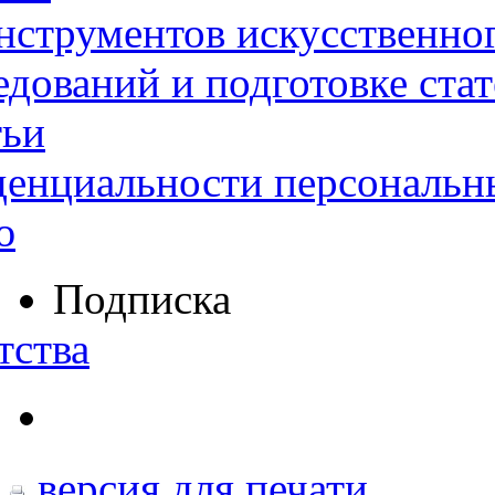
нструментов искусственног
дований и подготовке ста
тьи
денциальности персональн
ю
Подписка
тства
версия для печати