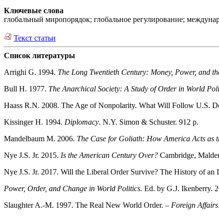
Ключевые слова
глобальный миропорядок; глобальное регулирование; междунаро
Текст статьи
Список литературы
Arrighi G. 1994.
The Long Twentieth Century: Money, Power, and th
Bull H. 1977.
The Anarchical Society: A Study of Order in World Poli
Haass R.N. 2008. The Age of Nonpolarity. What Will Follow U.S. 
Kissinger H. 1994.
Diplomacy
. N.Y. Simon & Schuster. 912 p.
Mandelbaum M. 2006.
The Case for Goliath: How America Acts as t
Nye J.S. Jr. 2015.
Is the American Century Over?
Cambridge, Malden:
Nye J.S. Jr. 2017. Will the Liberal Order Survive? The History of an 
Power, Order, and Change in World Politics.
Ed. by G.J. Ikenberry. 
Slaughter A.-M. 1997. The Real New World Order. –
Foreign Affairs