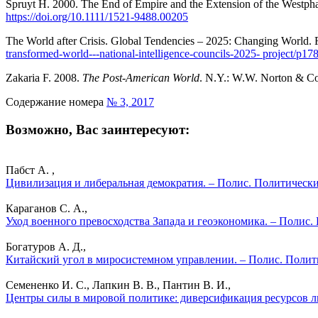
Spruyt H. 2000. The End of Empire and the Extension of the Westph
https://doi.org/10.1111/1521-9488.00205
The World after Crisis. Global Tendencies – 2025: Changing World. 
transformed-world---national-intelligence-councils-2025- project/p17
Zakaria F. 2008.
The Post-American World
. N.Y.: W.W. Norton & C
Содержание номера
№ 3, 2017
Возможно, Вас заинтересуют:
Пабст А. ,
Цивилизация и либеральная демократия. – Полис. Политически
Караганов С. А.,
Уход военного превосходства Запада и геоэкономика. – Полис.
Богатуров А. Д.,
Китайский угол в миросистемном управлении. – Полис. Полит
Семененко И. С., Лапкин В. В., Пантин В. И.,
Центры силы в мировой политике: диверсификация ресурсов ли