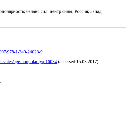
олярность; баланс сил; центр силы; Россия; Запад.
.1007/978-1-349-24028-9
ed-states/age-nonpolarity/p16034
(accessed 15.03.2017)
.