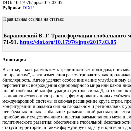
DOI:
10.17976/jpps/2017.03.05
Рубрика
:
DIXI!
Правильная ссылка на статью:
Барановский В. Г. Трансформация глобального м
71-91.
https://doi.org/10.17976/jpps/2017.03.05
Аннотация
В статье, – контрапунктом к традиционным подходам, описыв
по правилам”, – эти изменения рассматриваются как продолж
биполярность. Автор уделяет особое внимание углубленному а
перспективы: возрождения однополярного мира или какой-либо
новой глобальной конфигурации центров силы. Даются оценки
геополитического пространства, формирования новых субъект
международной системы (включая расширение круга стран, пре
конфигурации и баланса сил на глобальном и региональных у
неизбежных новых глобальных размежеваний рассматривается 
приобретают существующие и выстраиваемые заново механизмы
политического развития: обеспечение глобальной безопасност
статуса территорий, а также формулирует задачу и критерии д