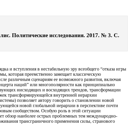
ис. Политические исследования. 2017. № 3. С.
дка и вступления в нестабильную эру всеобщего “отказа игры
мы, которая преемственно замещает классическую
сле различным сценариям ее возможного развития, включая
концерта наций” или многополярности как принципиально
твующих нисходящих и восходящих трендов, трансформации
вижек трансформирующейся внутренней иерархии
стемы) позволяет автору говорить о становлении новой
рующейся новой глобальной иерархии в перспективе почти
ровым сообществом. Особую роль в этой ситуации
ет обзор наиболее острых проблемных тем международно-
ерживания трансграничного применения силы, странов
о
го