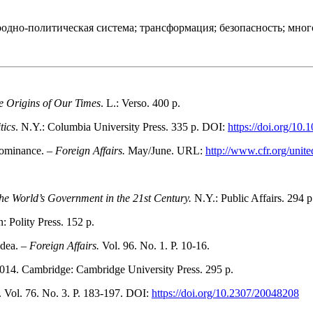
дно-политическая система; трансформация; безопасность; многоп
e Origins of Our Times
. L.: Verso. 400 p.
tics
. N.Y.: Columbia University Press. 335 p. DOI:
https://doi.org/10
Dominance. –
Foreign Affairs.
May/June. URL:
http://www.cfr.org/unit
he World’s Government in the 21st Century.
N.Y.: Public Affairs. 294 p
 Polity Press. 152 p.
Idea. –
Foreign Affairs.
Vol. 96. No. 1. P. 10-16.
2014. Cambridge: Cambridge University Press. 295 p.
. Vol. 76. No. 3. P. 183-197. DOI:
https://doi.org/10.2307/20048208