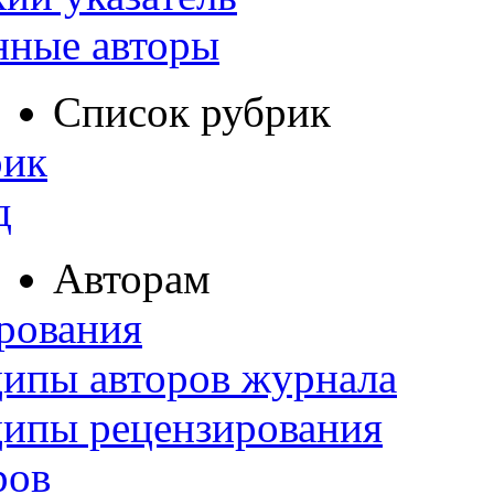
нные авторы
Список рубрик
рик
д
Авторам
рования
ипы авторов журнала
ципы рецензирования
ров