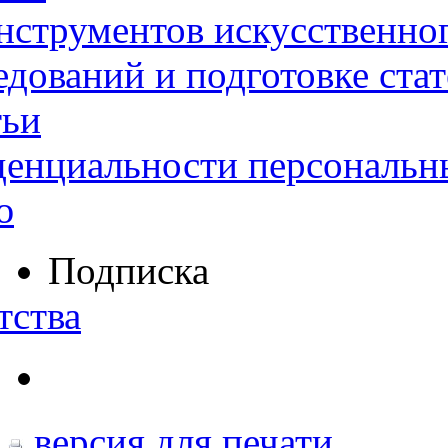
нструментов искусственног
дований и подготовке ста
тьи
денциальности персональн
ю
Подписка
тства
версия для печати