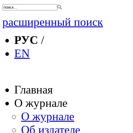
расширенный поиск
РУС
/
EN
Главная
О журнале
О журнале
Об издателе