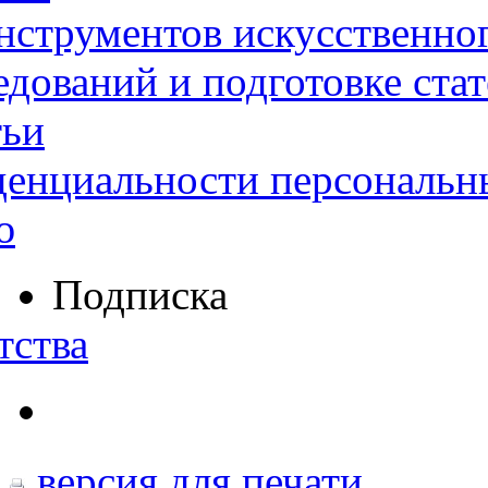
нструментов искусственног
дований и подготовке ста
тьи
денциальности персональн
ю
Подписка
тства
версия для печати