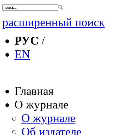
расширенный поиск
РУС
/
EN
Главная
О журнале
О журнале
Об издателе