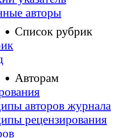
нные авторы
Список рубрик
рик
д
Авторам
рования
ипы авторов журнала
ципы рецензирования
ров