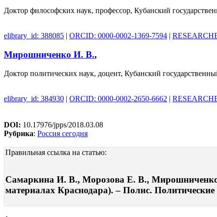
Доктор философских наук, профессор, Кубанский государстве
elibrary_id: 388085
|
ORCID: 0000-0002-1369-7594
|
RESEARCHER
Мирошниченко И. В.
,
Доктор политических наук, доцент, Кубанский государственны
elibrary_id: 384930
|
ORCID: 0000-0002-2650-6662
|
RESEARCHER
DOI:
10.17976/jpps/2018.03.08
Рубрика
:
Россия сегодня
Правильная ссылка на статью:
Самаркина И. В., Морозова Е. В., Мирошниченко
материалах Краснодара). – Полис. Политические и