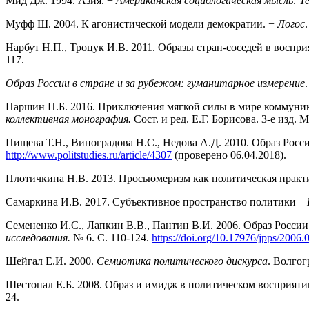
Мид Дж. 1994. Азия. −
Американская социологическая мысль: Т
Муфф Ш. 2004. К агонистической модели демократии. −
Логос
Нарбут Н.П., Троцук И.В. 2011. Образы стран-соседей в воспр
117.
Образ России в стране и за рубежом: гуманитарное измерение
Паршин П.Б. 2016. Приключения мягкой силы в мире коммуник
коллективная монография.
Сост. и ред. Е.Г. Борисова. 3-е изд. М.
Пищева Т.Н., Виноградова Н.С., Недова А.Д. 2010. Образ Рос
http://www.politstudies.ru/article/4307
(проверено 06.04.2018).
Плотичкина Н.В. 2013. Просьюмеризм как политическая практ
Самаркина И.В. 2017. Субъективное пространство политики –
Семененко И.С., Лапкин В.В., Пантин В.И. 2006. Образ России
исследования.
№ 6. С. 110-124.
https://doi.org/10.17976/jpps/2006.
Шейгал Е.И. 2000.
Семиотика политического дискурса
. Волгог
Шестопал Е.Б. 2008. Образ и имидж в политическом восприяти
24.