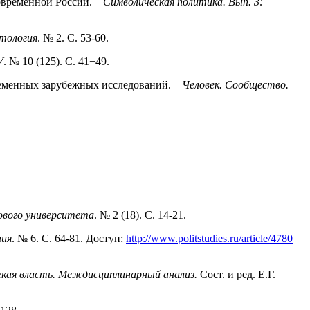
современной России. –
Символическая политика. Вып. 3:
тология
. № 2. С. 53-60.
У
. № 10 (125). С. 41−49.
ременных зарубежных исследова­ний. –
Человек. Сообщество.
ового университета
. № 2 (18). С. 14-21.
ния
. № 6. С. 64-81. Доступ:
http://www.politstudies.ru/article/4780
мягкая власть. Междисциплинарный анализ.
Сост. и ред. Е.Г.