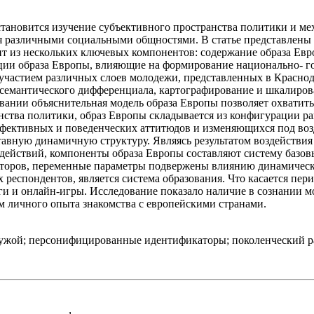
ановится изучение субъективного пространства политики и ме
ия различными социальными общностями. В статье представлены
т из нескольких ключевых компонентов: содержание образа Евр
ции образа Европы, влияющие на формирование национально- г
участием различных слоев молодежи, представленных в Краснод
 семантического дифференциала, картографирование и шкалиров
овании объяснительная модель образа Европы позволяет охватит
анства политики, образ Европы складывается из конфигурации 
ффективных и поведенческих аттитюдов и изменяющихся под воз
авную динамичную структуру. Являясь результатом воздействия
действий, компоненты образа Европы составляют систему базов
акторов, переменные параметры подвержены влиянию динамичес
 респондентов, является система образования. Что касается п
оги и онлайн-игры. Исследование показало наличие в сознании 
м личного опыта знакомства с европейскими странами.
 Чужой; персонифицированные идентификаторы; поколенческий р