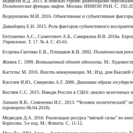
Бедерсон В.Д. 2015. В поисках героев: разнообразие персонал
Политические функции мифов.
Москва: ИНИОН РАН. С. 192-20
Ведерникова М.И. 2016. Объективные и субъективные факторы
Давыборец Е.Н. 2015. Роль факторов субъективного восприяти
Евтушенко А.С., Сазантович А.Б., Самаркина И.В. 2016a. Евро
Управление
. Т. 17. № 4. С. 45-61.
Егорова-Гантман Е.В., Плешаков К.В. 2002.
Политическая рек
Жижек С. 1999.
Возвышенный объект идеологии
. М.: Художест
Кастельс М. 2016.
Власть коммуникации
. М.: Изд. дом Высшей 
Киселев И.Ю., Смирнова А.Г. 2006.
Динамика образа государс
Костяев С.С. 2015. Имидж России в США: анализ экзогенных 
Лапкин В.В., Семененко И.С. 2013. “Человек политический” пе
(проверено 06.04.2018).
Медведев Д.А. 2016. Реализации ресурса “мягкой силы” во вне
Борисова. 3-е изд. М.: Флинта. C. 11-12.