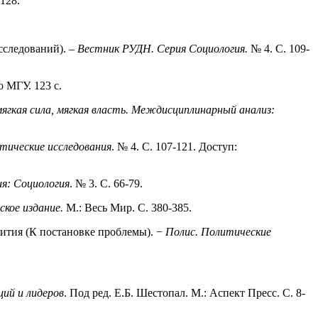
128.
сследований). –
Вестник РУДН. Cерия Социология.
№ 4. С. 109-
о МГУ. 123 c.
 мягкая сила, мягкая власть. Междисциплинарный анализ:
тические исследования
. № 4. С. 107-121. Доступ:
я: Социология
. № 3. С. 66-79.
кое издание.
М.: Весь Мир. С. 380-385.
вития (К постановке проблемы). −
Полис. Политические
ций и лидеров
. Под ред. Е.Б. Шестопал. М.: Аспект Пресс. С. 8-