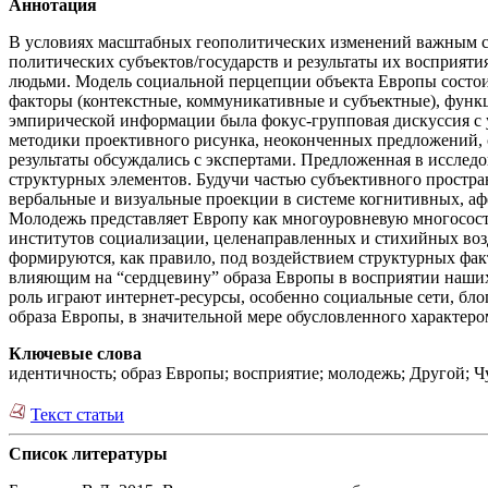
Аннотация
В условиях масштабных геополитических изменений важным ст
политических субъектов/государств и результаты их восприят
людьми. Модель социальной перцепции объекта Европы состои
факторы (контекстные, коммуникативные и субъектные), функ
эмпирической информации была фокус-групповая дискуссия с 
методики проективного рисунка, неоконченных предложений,
результаты обсуждались с экспертами. Предложенная в исслед
структурных элементов. Будучи частью субъективного простр
вербальные и визуальные проекции в системе когнитивных, а
Молодежь представляет Европу как многоуровневую многосост
институтов социализации, целенаправленных и стихийных воз
формируются, как правило, под воздействием структурных ф
влияющим на “сердцевину” образа Европы в восприятии наших
роль играют интернет-ресурсы, особенно социальные сети, бл
образа Европы, в значительной мере обусловленного характеро
Ключевые слова
идентичность; образ Европы; восприятие; молодежь; Другой;
Текст статьи
Список литературы