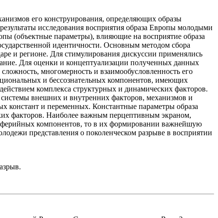
ханизмов его конструирования, определяющих образы
 результаты исследования восприятия образа Европы молодыми
опы (объектные параметры), влияющие на восприятие образа
осударственной идентичности. Основным методом сбора
аре и регионе. Для стимулирования дискуссии применялись
ание. Для оценки и концептуализации полученных данных
ь сложность, многомерность и взаимообусловленность его
рациональных и бессознательных компонентов, имеющих
действием комплекса структурных и динамических факторов.
 системы внешних и внутренних факторов, механизмов и
ых констант и переменных. Константные параметры образа
ких факторов. Наиболее важным перцептивным экраном,
ериферийных компонентов, то в их формировании важнейшую
молодежи представления о поколенческом разрыве в восприятии
азрыв.