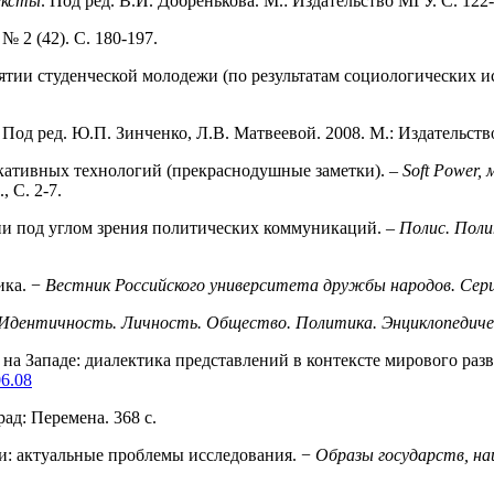
ексты
. Под ред. В.И. Добренькова. М.: Издательство МГУ. С. 122-
. № 2 (42). С. 180-197.
иятии студенческой молодежи (по результатам социологических и
. Под ред. Ю.П. Зинченко, Л.В. Матвеевой. 2008. М.: Издательств
ативных тех­нологий (прекраснодушные заметки). –
Soft Power,
, C. 2-7.
сии под углом зрения политических коммуникаций. –
Полис. Поли
ика. −
Вестник Российского университета дружбы народов. Сери
Идентичность. Личность. Общество. Политика. Энциклопедичес
 на Западе: диалектика представлений в контексте мирового раз
06.08
рад: Перемена. 368 с.
и: актуальные про­блемы исследования. −
Образы государств, на