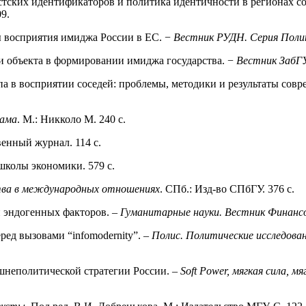
истских идентифи­каторов и политика идентичности в регионах 
9.
 восприятия имиджа России в ЕС. −
Вестник РУДН. Серия Поли
и объекта в фор­мировании имиджа государства. −
Вестник ЗабГ
па в восприятии соседей: проблемы, методики и результаты сов
лама
. М.: Никколо М. 240 c.
венный журнал. 114 c.
школы экономики. 579 с.
тва в международных отношениях
. СПб.: Изд-во СПбГУ. 376 с.
и эндогенных факторов. –
Гуманитарные науки. Вестник Финанс
ред вызовами “infomodernity”. –
Полис. Политические исследова
шнеполитической стра­тегии России. –
Soft Power, мягкая сила, 