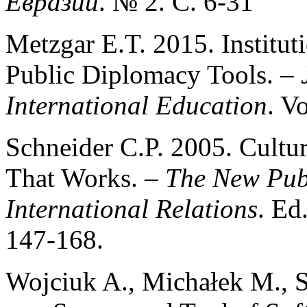
Евразии
. № 2. С. 6-31
Metzgar Е.T. 2015. Institut
Public Diplomacy Tools. –
International Education
. V
Schneider C.P. 2005. Cult
That Works. –
The New Pub
International Relations
. Ed
147-168.
Wojciuk A., Michałek M., 