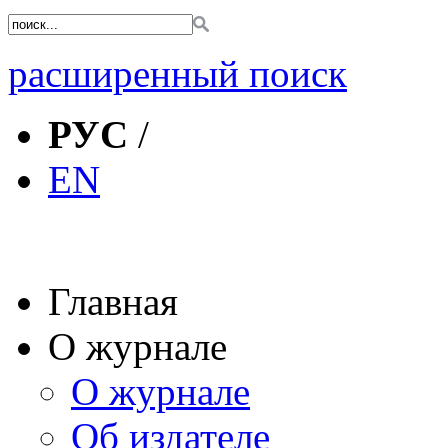
расширенный поиск
РУС
/
EN
Главная
О журнале
О журнале
Об издателе