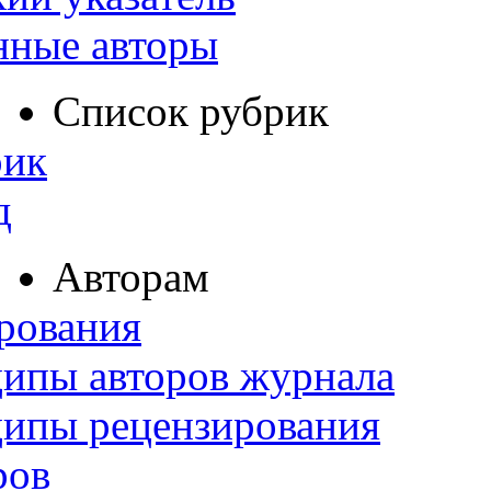
нные авторы
Список рубрик
рик
д
Авторам
рования
ипы авторов журнала
ципы рецензирования
ров