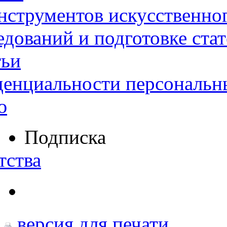
нструментов искусственног
дований и подготовке ста
тьи
денциальности персональн
ю
Подписка
тства
версия для печати