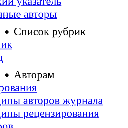
ий указатель
нные авторы
Список рубрик
рик
д
Авторам
рования
ипы авторов журнала
ципы рецензирования
ров