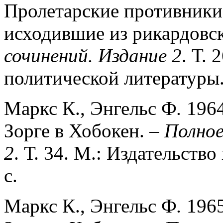
Пролетарские противники 
исходившие из рикардовс
сочинений. Издание 2
. Т. 
политической литературы.
Маркс К., Энгельс Ф
.
196
Зорге в Хобокен.
– Полное
2
. Т. 34. М.: Издательств
с.
Маркс К., Энгельс Ф
.
196