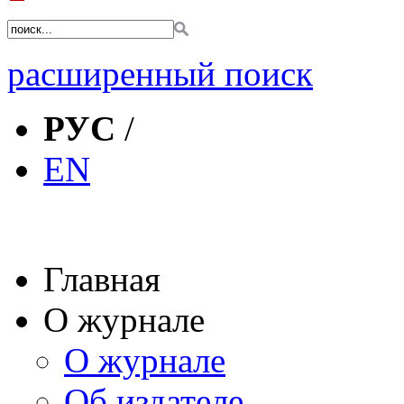
расширенный поиск
РУС
/
EN
Главная
О журнале
О журнале
Об издателе