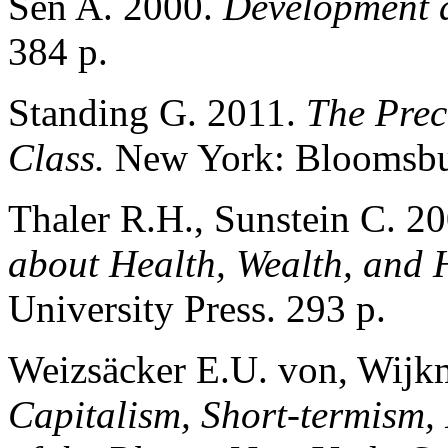
Sen A. 2000.
Development 
384 p.
Standing G. 2011.
The Prec
Class.
New York: Bloomsbu
Thaler R.H., Sunstein C. 2
about Health, Wealth, and
University Press. 293 p.
Weizsäcker E.U. von, Wijk
Capitalism, Short-termism,