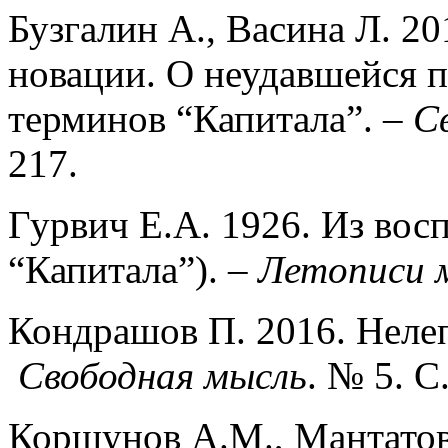
Бузгалин А., Васина Л. 20
новации. О неудавшейся п
терминов “Капитала”. –
С
217.
Гурвич Е.А. 1926. Из вос
“Капитала”). –
Летописи 
Кондрашов П. 2016. Нелеп
Свободная мысль
. № 5. С
Коршунов А.М., Мантатов