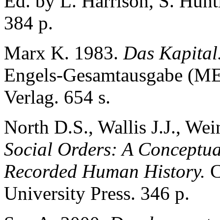
Ed. by L. Harrison, S. Hun
384 p.
Marx K. 1983.
Das Kapital
Engels-Gesamtausgabe (M
Verlag. 654 s.
North D.S., Wallis J.J., We
Social Orders: A Conceptua
Recorded Human History.
C
University Press. 346 p.