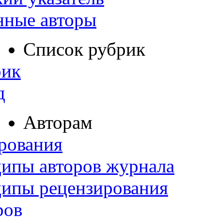
нные авторы
Список рубрик
рик
д
Авторам
рования
ипы авторов журнала
ципы рецензирования
ров