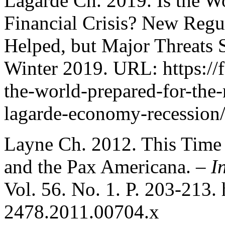
Lagarde Ch. 2019. Is the Wo
Financial Crisis? New Reg
Helped, but Major Threats 
Winter 2019. URL: https://f
the-world-prepared-for-the-n
lagarde-economy-recession/
Layne Ch. 2012. This Time 
and the Pax Americana. –
I
Vol. 56. No. 1. P. 203-213. 
2478.2011.00704.x