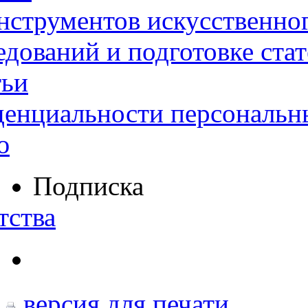
нструментов искусственног
дований и подготовке ста
тьи
денциальности персональн
ю
Подписка
тства
версия для печати