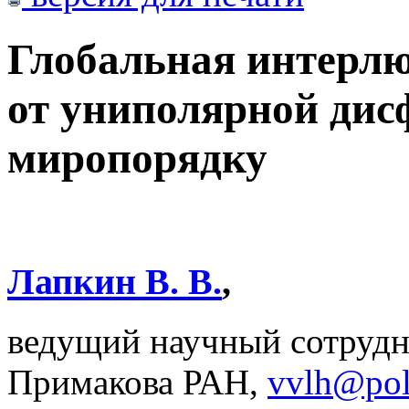
Глобальная интерлю
от униполярной дис
миропорядку
Лапкин В. В.
,
ведущий научный сотруд
Примакова РАН,
vvlh@poli