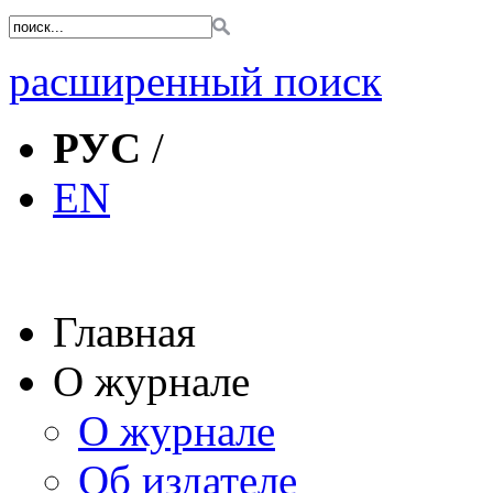
расширенный поиск
РУС
/
EN
Главная
О журнале
О журнале
Об издателе