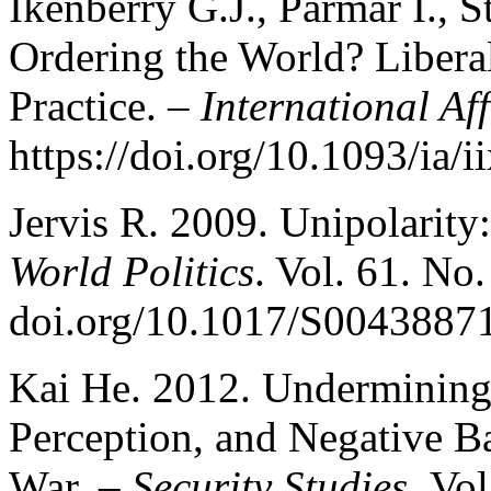
Ikenberry G.J., Parmar I., 
Ordering the World? Liberal
Practice. –
International Aff
https://doi.org/10.1093/ia/i
Jervis R. 2009. Unipolarity:
World Politics
. Vol. 61. No.
doi.org/10.1017/S004388
Kai He. 2012. Undermining 
Perception, and Negative Ba
War. –
Security Studies.
Vol