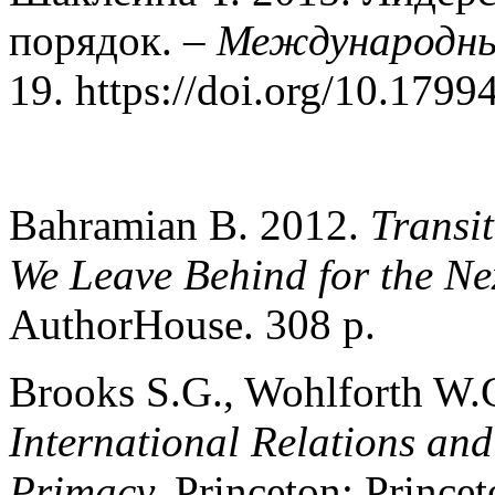
порядок. –
Международны
19. https://doi.org/10.1799
Bahramian B. 2012.
Transi
We Leave Behind for the Ne
AuthorHouse. 308 p.
Brooks S.G., Wohlforth W.
International Relations an
Primacy.
Princeton: Princet