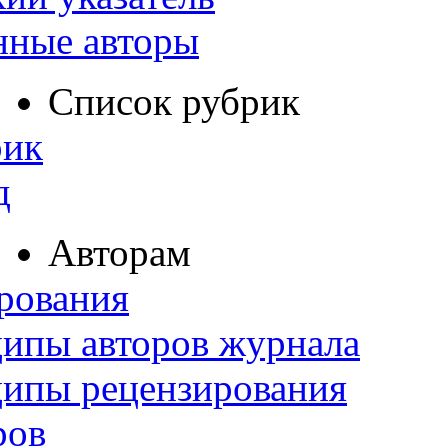
нные авторы
Список рубрик
рик
д
Авторам
рования
ипы авторов журнала
ципы рецензирования
ров