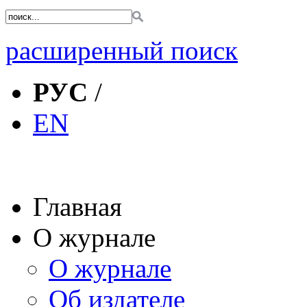
расширенный поиск
РУС
/
EN
Главная
О журнале
О журнале
Об издателе