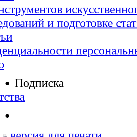
нструментов искусственног
дований и подготовке ста
тьи
денциальности персональн
ю
Подписка
тства
версия для печати