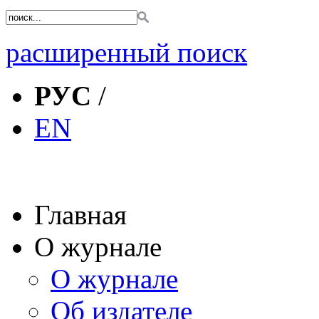
расширенный поиск
РУС
/
EN
Главная
О журнале
О журнале
Об издателе