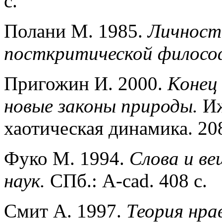
с.
Полани М. 1985.
Личностн
посткритической филосо
Пригожин И. 2000.
Конец 
новые законы природы.
Иж
хаотическая динамика. 208
Фуко М. 1994.
Слова и ве
наук.
СПб.: A-cad. 408 с.
Смит А. 1997.
Теория нра