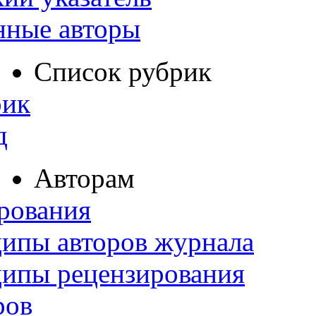
нные авторы
Список рубрик
рик
д
Авторам
рования
ипы авторов журнала
ципы рецензирования
ров