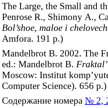
The Large, the Small and t
Penrose R., Shimony А., Ca
Bol’shoe, maloe i chelovech
Amfora. 191 p.)
Mandelbrot B. 2002. The Fr
ed.: Mandelbrot B.
Fraktal
Мoscow: Institut komp’yuter
Computer Science). 656 p.)
Содержание номера
№ 2, 