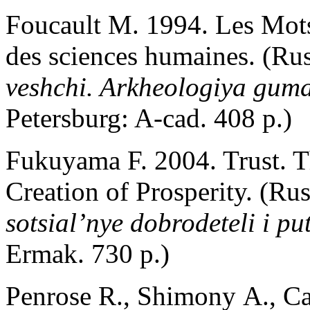
Foucault M. 1994. Les Mots
des sciences humaines. (Ru
veshchi. Arkheologiya gum
Petersburg: A-cad. 408 p.)
Fukuyama F. 2004. Trust. Th
Creation of Prosperity. (Ru
sotsial’nye dobrodeteli i pu
Ermak. 730 p.)
Penrose R., Shimony А., Ca