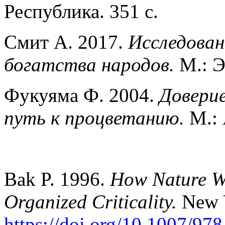
Республика. 351 с.
Смит А. 2017.
Исследован
богатства народов.
М.: Э
Фукуяма Ф. 2004.
Доверие
путь к процветанию.
М.: 
Bak P. 1996.
How Nature Wo
Organized Criticality.
New Y
https://doi.org/10.1007/97