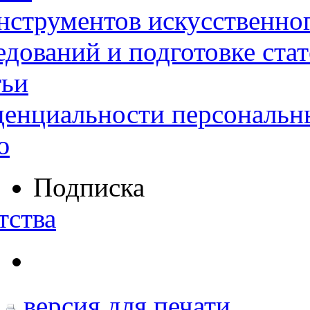
нструментов искусственног
дований и подготовке ста
тьи
денциальности персональн
ю
Подписка
тства
версия для печати