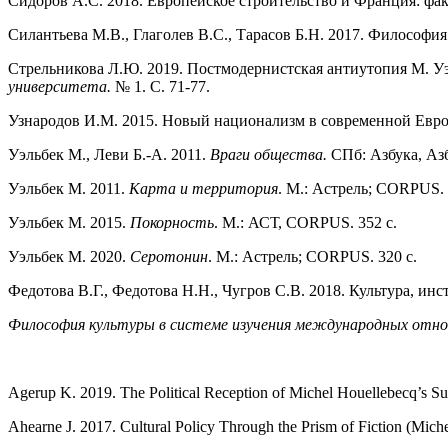
Сидоров А.С. 2018. Европейское строительство и Франция: фак
Силантьева М.В., Глаголев В.С., Тарасов Б.Н. 2017. Философ
Стрельникова Л.Ю. 2019. Постмодернистская антиутопия М. Уэ
университета.
№ 1. С. 71-77.
Узнародов И.М. 2015. Новый национализм в современной Евро
Уэльбек М., Леви Б.-А. 2011.
Враги общества.
СПб: Азбука, Азб
Уэльбек М. 2011.
Карта и территория
. М.: Астрель; CORPUS. 
Уэльбек М. 2015.
Покорность
. М.: АСТ, CORPUS. 352 с.
Уэльбек М. 2020.
Серотонин
. М.: Астрель; CORPUS. 320 с.
Федотова В.Г., Федотова Н.Н., Чугров С.В. 2018. Культура, инс
Философия культуры в системе изучения международных отнош
Agerup K. 2019. The Political Reception of Michel Houellebecq’s S
Ahearne J. 2017. Cultural Policy Through the Prism of Fiction (Mich