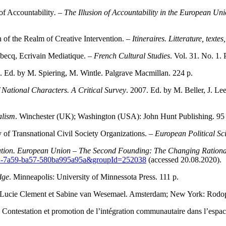
of Accountability
. – The Illusion of Accountability in the European Un
of the Realm of Creative Intervention. –
Itineraires. Litterature, textes
ebecq, Ecrivain Mediatique. –
French Cultural Studies
. Vol. 31. No. 1. 
. Ed. by M. Spiering, M. Wintle. Palgrave Macmillan. 224 p.
 National Characters. A Critical Survey
. 2007. Ed. by M. Beller, J. L
alism
. Winchester (UK); Washington (USA): John Hunt Publishing. 95 
of Transnational Civil Society Organizations. –
European Political S
gration. European Union – The Second Founding: The Changing Rationa
b92-7a59-ba57-580ba995a95a&groupId=252038
(accessed 20.08.2020).
dge
. Minneapolis: University of Minnessota Press. 111 р.
e Lucie Clement et Sabine van Wesemael. Amsterdam; New York: Rodop
Contestation et promotion de l’intégration communautaire dans l’espac