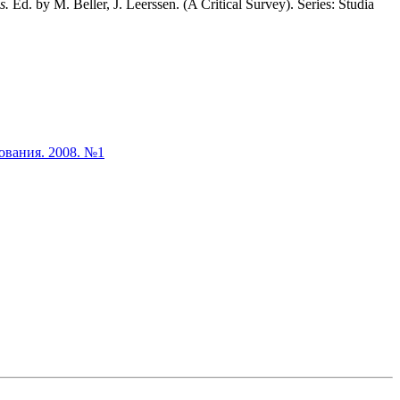
es.
Ed. by M. Beller, J. Leerssen. (A Critical Survey). Series: Studia
ния. 2008. №1