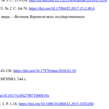
. № 3. С. 115-124.
http://dx.doi.org/10.15211/soveurope32018115124
 15. № 2. С. 64-76.
https://doi.org/10.17994/IT.2017.15.2.49.4
 мира. –
Вестник Воронежского государственного
 143-156.
https://doi.org/10.17976/jpps/2018.01.10
: МГИМО. 544 с.
.org/10.1017/s106279871900019x
. 1. Р. 1-16.
https://doi.org/10.1080/10286632.2015.1035266