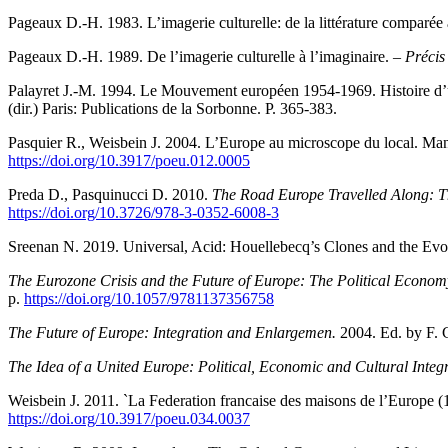
Pageaux D.-H. 1983. L’imagerie culturelle: de la littérature comparée 
Pageaux D.-H. 1989. De l’imagerie culturelle à l’imaginaire.
– Précis
Palayret J.-M. 1994. Le Mouvement européen 1954-1969. Histoire d
(dir.) Paris: Publications de la Sorbonne. Р. 365-383.
Pasquier R., Weisbein J. 2004. L’Europe au microscope du local. Mani
https://doi.org/10.3917/poeu.012.0005
Preda D., Pasquinucci D. 2010.
The Road Europe Travelled Along: Th
https://doi.org/10.3726/978-3-0352-6008-3
Sreenan N. 2019. Universal, Acid: Houellebecq’s Clones and the Evo
The Eurozone Crisis and the Future of Europe: The Political Econom
p.
https://doi.org/10.1057/9781137356758
The Future of Europe: Integration and Enlargemen.
2004. Ed. by F.
The Idea of a United Europe: Political, Economic and Cultural Integra
Weisbein J. 2011. `La Federation francaise des maisons de l’Europe (1
https://doi.org/10.3917/poeu.034.0037