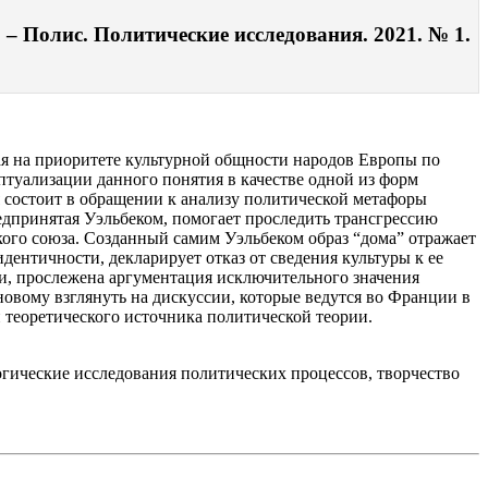
– Полис. Политические исследования. 2021. № 1.
ая на приоритете культурной общности народов Европы по
туализации данного понятия в качестве одной из форм
 состоит в обращении к анализу политической метафоры
едпринятая Уэльбеком, помогает проследить трансгрессию
кого союза. Созданный самим Уэльбеком образ “дома” отражает
ентичности, декларирует отказ от сведения культуры к ее
и, прослежена аргументация исключительного значения
новому взглянуть на дискуссии, которые ведутся во Франции в
и теоретического источника политической теории.
огические исследования политических процессов, творчество