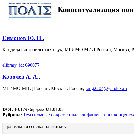
Концептуализация пон
Симонов Ю. П.
,
Кандидат исторических наук, МГИМО МИД России, Москва, Р
elibrary_id: 690077
|
Королев А. А.
,
МГИМО МИД России, Москва, Россия,
king2204@yandex.ru
DOI:
10.17976/jpps/2021.01.02
Рубрика
:
Тема номера: современные конфликты и их концепту
Правильная ссылка на статью: