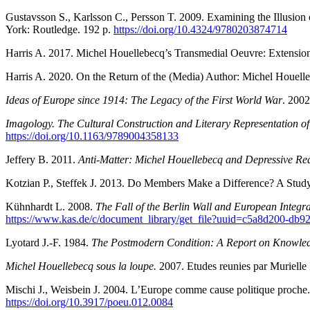
Gustavsson S., Karlsson C., Persson T. 2009. Examining the Illusion 
York: Routledge. 192 р.
https://doi.org/10.4324/9780203874714
Harris A. 2017. Michel Houellebecq’s Transmedial Oeuvre: Extension 
Harris A. 2020. On the Return of the (Media) Author: Michel Houell
Ideas of Europe since 1914: The Legacy of the First World War
. 2002
Imagology. The Cultural Construction and Literary Representation of
https://doi.org/10.1163/9789004358133
Jeffery B. 2011.
Anti-Matter: Michel Houellebecq and Depressive Re
Kotzian P., Steffek J. 2013. Do Members Make a Difference? A Study 
Kühnhardt L. 2008.
The Fall of the Berlin Wall and European Inte
https://www.kas.de/c/document_library/get_file?uuid=c5a8d200-d
Lyotard J.-F. 1984.
The Postmodern Condition: A Report on Knowle
Michel Houellebecq sous la loupe.
2007. Etudes reunies par Muriell
Mischi J., Weisbein J. 2004. L’Europe comme cause politique proche. 
https://doi.org/10.3917/poeu.012.0084