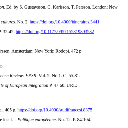
ion
. Ed. by S. Gustavsson, C. Karlsson, T. Persson. London; New
, cultures.
No. 2.
https://doi.org/10.4000/itineraires.3441
P. 32-45.
https://doi.org/10.1177/0957155819893582
eerssen. Amsterdam; New York: Rodopi. 472 р.
p.
cience Review: EPSR
. Vol. 5. No.1. С. 55-81.
le of European Integration
P. 47-60. URL:
i. 405 p.
https://doi.org/10.4000/studifrancesi.8375
e local. –
Politique européenne
. No. 12. P. 84-104.