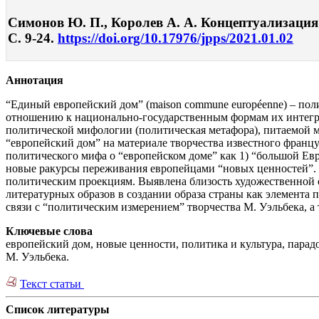
Симонов Ю. П., Королев А. А. Концептуализация 
С. 9-24.
https://doi.org/10.17976/jpps/2021.01.02
Аннотация
“Единый европейский дом” (maison commune européenne) – пол
отношению к национально-государственным формам их интеграц
политической мифологии (политическая метафора), питаемой 
“европейский дом” на материале творчества известного францу
политического мифа о “европейском доме” как 1) “большой Евр
новые ракурсы переживания европейцами “новых ценностей”. О
политическим проекциям. Выявлена близость художественной 
литературных образов в создании образа страны как элемента 
связи с “политическим измерением” творчества М. Уэльбека, а
Ключевые слова
европейский дом, новые ценности, политика и культура, парад
М. Уэльбека.
Текст статьи
Список литературы