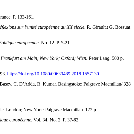
France. P. 133-161.
́flexions sur l’unité européenne au XX sie
cle.
R. Girault,t G. Bossuat
Politique européenne
. No. 12. P. 5-21.
 Frankfurt am Main; New York; Oxford; Wien:
Peter Lang. 500 р.
-93.
https://doi.org/10.1080/09639489.2018.1557130
 Basev, C. D’Adda, R. Kumar. Basingstoke: Palgrave Macmillan/ 328
ntle. London; New York: Palgrave Macmillan. 172 p.
tique européenne.
Vol. 34. No. 2. P. 37-62.