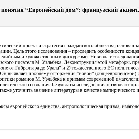
понятия “Европейский дом”: французский акцент. 
итический проект и стратегия гражданского общества, основанн
ии. Цель этого исследования – проследить особенности концеп
медийным и художественным дискурсами. Новизна исследования
зского писателя М. Уэльбека. Деконструкция этой метафоры, пр
опе от Гибралтара до Урала” и 2) тождественного ЕС политичес
н выявляет проблему отторжения “новой” (общеевропейской) ид
оптики романов М. Уэльбека к приемам современной имагологи
политического сознания. Результаты исследования позволяют по-
 также уточнить значение литературы в качестве эмпирического 
оксы европейского единства, антропологическая призма, имагол