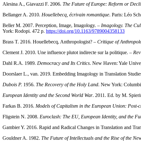
Alesina A., Giavazzi F. 2006
. The Future of Europe: Reform or Decl
Bellanger A. 2010.
Houellebecq, écrivain romantique
. Paris: Léo Sch
Beller M. 2007. Perception, Image, Imagology. –
Imagology. The Cult
York: Rodopi. 472 р.
https://doi.org/10.1163/9789004358133
Brass T. 2016. Houellebecq, Anthropologist? –
Critique of Anthropol
Clement J. 2010. Une influence plutot indirecte sur la politique. –
Rev
Dahl R.A. 1989
. Democracy and Its Critics
. New Haven: Yale Univer
Doorslaer L., van. 2019. Embedding Imagology in Translation Studi
Dubois P.
1956.
The Recovery of the Holy Land
. New York: Columbia
European Identity and the Second World War
. 2011. Ed. by M. Spier
Farkas B. 2016.
Models of Capitalism in the European Union: Post-cr
Fligstein N. 2008.
Euroclash: The EU, European Identity, and the Fu
Gambier Y. 2016. Rapid and Radical Changes in Translation and Tran
Gouldner A. 1982.
The Future of Intellectuals and the Rise of the Ne