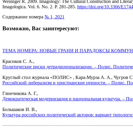
Weninger R. 2009. Imagology: The Cultural Construction and Literar
Imagologica. Vol. 6. No. 2. P. 281-285.
https://doi.org/10.3366/E17
Содержание номера
№ 1, 2021
Возможно, Вас заинтересуют:
ТЕМА НОМЕРА: НОВЫЕ ГРАНИ И ПАРАДОКСЫ КОММУНИКАЦ
Красиков С. А.,
Политические риски детрадиционализации. – Полис. Политиче
Круглый стол журнала «ПОЛИС» , Кара-Мурза А. А., Чугров С. В
Российский либерализм и христианские ценности. – Полис. По
Глинчикова А. Г.,
Демократическая модернизация и национальная культура. – По
Большаков И. В.,
Культура российских политический акторов: вариант типологи