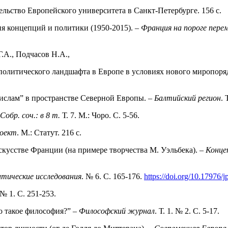
тельство Европейского университета в Санкт-Петербурге. 156 с.
я концепций и политики (1950-2015). –
Франция на пороге перем
.А., Подчасов Н.А.,
политического ландшафта в Европе в условиях нового миропоря
 ислам” в пространстве Северной Европы. –
Балтийский регион
. 
Собр. соч.: в 8 т.
Т. 7. М.: Чоро. С. 5-56.
роект
. М.: Статут. 216 с.
искусстве Франции (на примере творчества М. Уэльбека). –
Конце
итические исследования
. № 6. С. 165-176.
https://doi.org/10.17976/
 № 1. С. 251-253.
о такое философия?” –
Философский журнал
. Т. 1. № 2. С. 5-17.