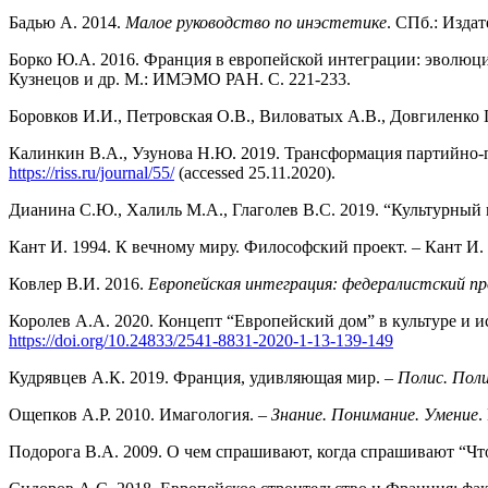
Бадью А. 2014.
Малое руководство по инэстетике
. СПб.: Изда
Борко Ю.А. 2016. Франция в европейской интеграции: эволюци
Кузнецов и др. М.: ИМЭМО РАН. С. 221-233.
Боровков И.И., Петровская О.В., Виловатых А.В., Довгиленко Г
Калинкин В.А., Узунова Н.Ю. 2019. Трансформация партийно-
https://riss.ru/journal/55/
(accessed 25.11.2020).
Дианина С.Ю., Халиль М.А., Глаголев В.С. 2019. “Культурный
Кант И. 1994. К вечному миру. Философский проект. – Кант И.
Ковлер В.И. 2016.
Европейская интеграция: федералистский п
Королев А.А. 2020. Концепт “Европейский дом” в культуре и 
https://doi.org/10.24833/2541-8831-2020-1-13-139-149
Кудрявцев А.К. 2019. Франция, удивляющая мир. –
Полис. Пол
Ощепков А.Р. 2010. Имагология. –
Знание. Понимание. Умение
.
Подорога В.А. 2009. О чем спрашивают, когда спрашивают “Чт