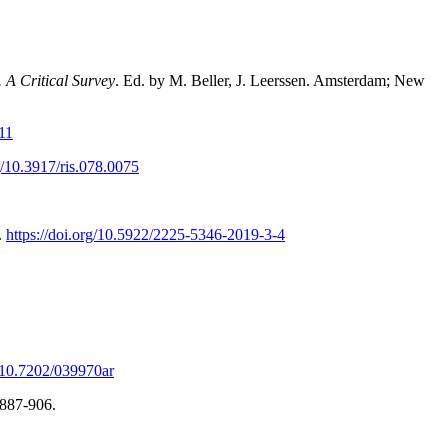
 A Critical Survey
. Ed. by M. Beller, J. Leerssen. Amsterdam; New
11
rg/10.3917/ris.078.0075
.
https://doi.org/10.5922/2225-5346-2019-3-4
g/10.7202/039970ar
. 887-906.