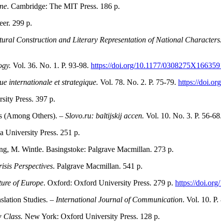
ine
. Cambridge: The MIT Press. 186 p.
eer. 299 p.
ural Construction and Literary Representation of National Characters.
ogy.
Vol. 36. No. 1. Р. 93-98.
https://doi.org/10.1177/0308275X166359
ue internationale et strategique.
Vol. 78. No. 2. P. 75-79.
https://doi.o
sity Press. 397 p.
es (Among Others). –
Slovo.ru: baltijskij accen.
Vol. 10. No. 3. Р. 56-68
 University Press. 251 p.
ing, M. Wintle. Basingstoke: Palgrave Macmillan. 273 р.
isis Perspectives
. Palgrave Macmillan. 541 р.
ture of Europe
. Oxford: Oxford University Press. 279 р.
https://doi.or
slation Studies. –
International Journal of Communication
. Vol. 10. Р
w Class.
New York: Oxford University Press. 128 р.