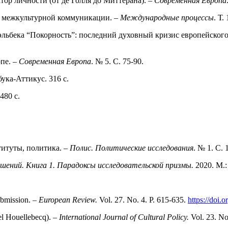
тор личности (от де Голля до Миттерана). –
Современная Европа
ия межкультурной коммуникации. –
Международные процессы
. Т.
льбека “Покорность”: последний духовный кризис европейского
пе. –
Современная Европа
. № 5. С. 75-90.
ука-Аттикус. 316 с.
480 с.
титуты, политика. –
Полис. Политические исследования
. № 1. С.
ений. Книга 1. Парадоксы исследовательской призмы.
2020. М.
ubmission. –
European Review.
Vol. 27. No. 4. Р. 615-635.
https://doi
el Houellebecq). –
International Journal of Cultural Policy.
Vol. 23. No