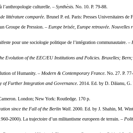
à l’anthropologie culturelle. –
Synthe
sis
. No. 10. Р. 79-88.
 de littérature comparée
. Brunel P. ed. Paris: Presses Universitaires de 
’un Groupe de Pression. –
Europe brisée, Europe retrouvée. Nouvelles re
feste pour une sociologie politique de l’intégration communautaire. –
e Evolution of the EEC/EU Institutions and Policies. Bruxelles;
В
ern;
lution of Humanity. –
Modern & Contemporary France
. No. 27. Р. 77
y of Further Integration and Governance
. 2014. Ed. by D. Dăianu, G.
 Cameron. London; New York: Routledge. 170 p.
tion since the Fall of the Berlin Wall
. 2000. Ed. by J. Shahin, M. Wi
960-2000). La trajectoire d’un militantisme europeen de terrain. –
Poli