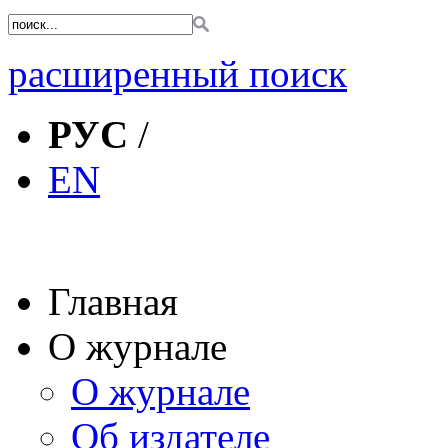
расширенный поиск
РУС
/
EN
Главная
О журнале
О журнале
Об издателе