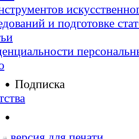
нструментов искусственног
дований и подготовке ста
тьи
денциальности персональн
ю
Подписка
тства
версия для печати