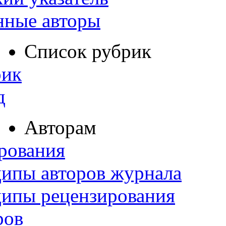
нные авторы
Список рубрик
рик
д
Авторам
рования
ипы авторов журнала
ципы рецензирования
ров