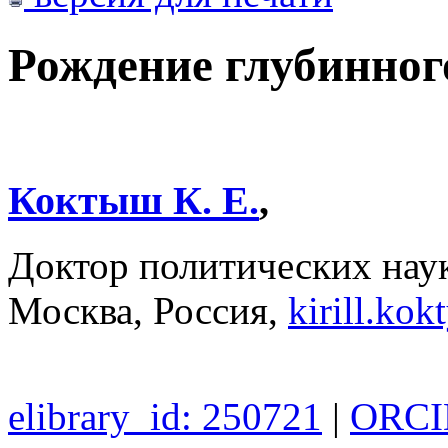
Рождение глубинног
Коктыш К. Е.
,
Доктор политических на
Москва, Россия,
kirill.ko
elibrary_id: 250721
|
ORCID