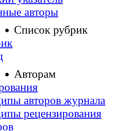
нные авторы
Список рубрик
рик
д
Авторам
рования
ипы авторов журнала
ципы рецензирования
ров