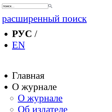
расширенный поиск
РУС
/
EN
Главная
О журнале
О журнале
Об издателе