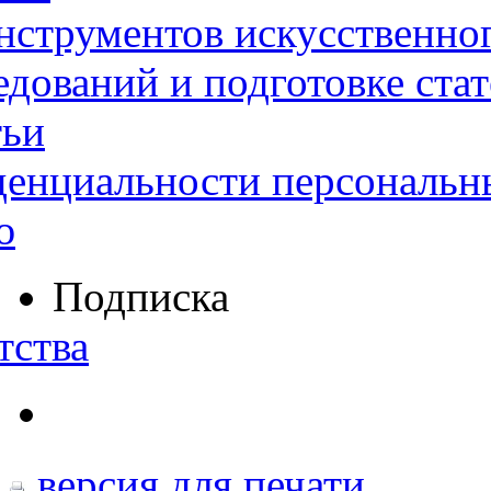
нструментов искусственног
дований и подготовке ста
тьи
денциальности персональн
ю
Подписка
тства
версия для печати