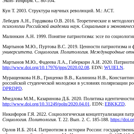
Экон- Информ. С. 80-104.
Кун Т. 2003. Структура научных революций. М.: ACT.
Лебедев А.Н., Гордякова О.В. 2016. Теоретические и методол
психологии Российской академии наук. Социальная и экономичес
Малинкин А.Н. 1999. Понятие патриотизма: эссе по социологи
Мартынов М.Ю., Пуртова В.С. 2019. Ценности патриотизма и 
университета. Социология. Политология. Международные от
Мартынов М.Ю., Фадеева Л.А., Габеркорн А.И. 2020. Патриоти
http://www.doi.
org/10.17976/jpps/2020.02.08
. EDN:
WUIELN
.
Муращенкова Н.В., Гриценко В.В., Калинина Н.В., Константин
российской студенческой молодежи в условиях поляризации ро
DPRDPD
.
Мчедлова М.М., Казаринова Д.Б. 2020. Политика идентичности
http://www.doi.
org/10.31249/poln/2020.04.01
. EDN:
EBKKZD
.
Никифоров Г.Я. 2022. Социологическая концептуализация пат
Социология. Политология
. Т. 22. Вып. 2. С. 185-188.
https://doi
Орлов И.Б. 2014. Патриотизм в истории России: государствен