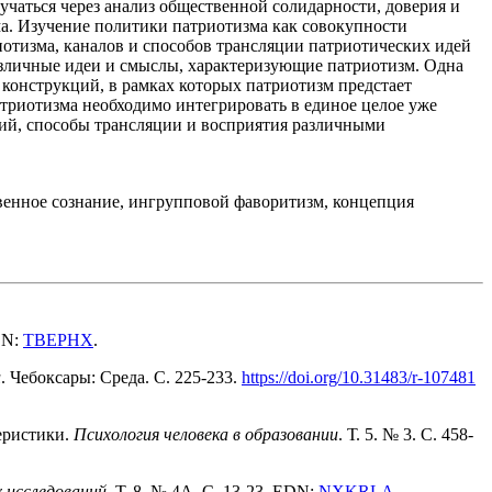
чаться через анализ общественной солидарности, доверия и
ма. Изучение политики патриотизма как совокупности
иотизма, каналов и способов трансляции патриотических идей
азличные идеи и смыслы, характеризующие патриотизм. Одна
 конструкций, в рамках которых патриотизм предстает
триотизма необходимо интегрировать в единое целое уже
гий, способы трансляции и восприятия различными
твенное сознание, ингрупповой фаворитизм, концепция
DN:
TBEPHX
.
и
. Чебоксары: Среда. С. 225-233.
https://doi.org/10.31483/r-107481
еристики.
Психология человека в образовании
. Т. 5. № 3. С. 458-
 исследований
. Т. 8. № 4A. С. 13-23. EDN:
NXKRLA
.