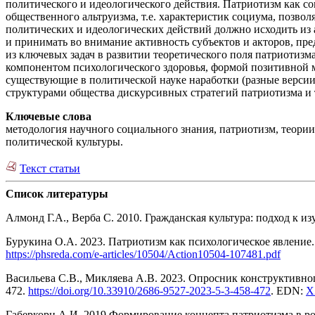
политического и идеологического действия. Патриотизм как с
общественного альтруизма, т.е. характеристик социума, позв
политических и идеологических действий должно исходить из 
и принимать во внимание активность субъектов и акторов, пр
из ключевых задач в развитии теоретического поля патриотиз
компонентом психологического здоровья, формой позитивной м
существующие в политической науке наработки (разные верси
структурами общества дискурсивных стратегий патриотизма и т
Ключевые слова
методология научного социального знания, патриотизм, теори
политической культуры.
Текст статьи
Список литературы
Алмонд Г.А., Верба С. 2010. Гражданская культура: подход к и
Бурукина О.А. 2023. Патриотизм как психологическое явление
https://phsreda.com/e-articles/10504/Action10504-107481.pdf
Васильева С.В., Микляева А.В. 2023. Опросник конструктивно
472.
https://doi.org/10.33910/2686-9527-2023-5-3-458-472
. EDN:
X
Габеркорн А.И. 2019.Формирование концепта патриотизма в р