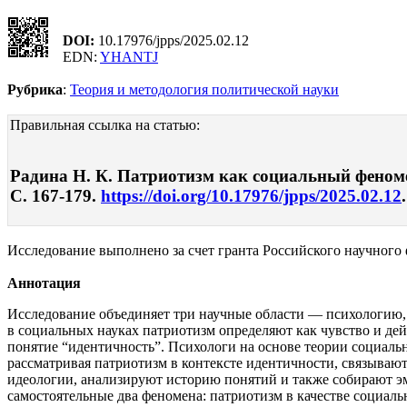
DOI:
10.17976/jpps/2025.02.12
EDN:
YHANTJ
Рубрика
:
Теория и методология политической науки
Правильная ссылка на статью:
Радина Н. К. Патриотизм как социальный феномен
С. 167-179.
https://doi.org/10.17976/jpps/2025.02.12
Исследование выполнено за счет гранта Российского научного 
Аннотация
Исследование объединяет три научные области — психологию,
в социальных науках патриотизм определяют как чувство и де
понятие “идентичность”. Психологи на основе теории социал
рассматривая патриотизм в контексте идентичности, связываю
идеологии, анализируют историю понятий и также собирают эм
самостоятельные два феномена: патриотизм в качестве социал