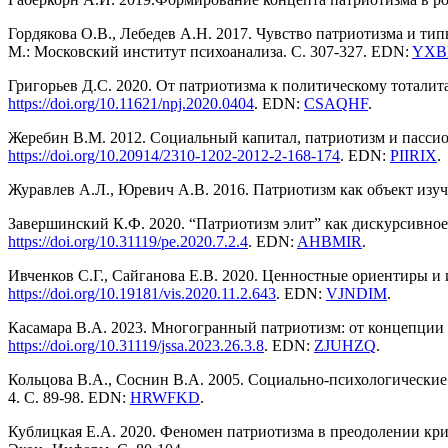
Гордякова О.В., Лебедев А.Н. 2017. Чувство патриотизма и т
М.: Московский институт психоанализа. С. 307-327. EDN:
YXB
Григорьев Д.С. 2020. От патриотизма к политическому тоталит
https://doi.org/10.11621/npj.2020.0404
. EDN:
CSAQHF
.
Жеребин В.М. 2012. Социальный капитал, патриотизм и пасси
https://doi.
org/10.20914/2310-1202-2012-2-168-174
. EDN:
PIIRIX
.
Журавлев А.Л., Юревич А.В. 2016. Патриотизм как объект изу
Завершинский К.Ф. 2020. “Патриотизм элит” как дискурсивно
https://doi.org/10.31119/pe.2020.7.2.4
. EDN:
AHBMIR
.
Ивченков С.Г., Сайганова Е.В. 2020. Ценностные ориентиры и
https://doi.org/10.19181/
vis.2020.11.2.643
. EDN:
VJNDIM
.
Касамара В.А. 2023. Многогранный патриотизм: от концепци
https://doi.
org/10.31119/jssa.2023.26.3.8
. EDN:
ZJUHZQ
.
Кольцова В.А., Соснин В.А. 2005. Социально-психологические
4. С. 89-98. EDN:
HRWFKD
.
Кублицкая Е.А. 2020. Феномен патриотизма в преодолении кр