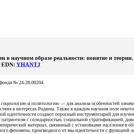
 в научном образе реальности: понятие и теории. 
. EDN:
YHANTJ
фонда № 24-28-00204.
 социологию и политологию — для анализа особенностей означи
йствия в интересах Родины. Также в каждом научном поле некот
ьной идентичности создают опросный инструментарий для изуче
т патриотизм с солидарностью, социальной стратификацией, до
пирический материал, связанный с установками населения в обл
ьного феномена, производного от мы-идентичности с функцией 