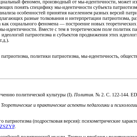
оциальный феномен, производный от мы-идентичности, может изу
оляющих понять специфику мы-идентичности субъекта патриотиз
анализа особенностей принятия населением разных версий патр
едлагающих разные толкования и интерпретации патриотизма, р
ма как социального феномена — построение новых теоретических
ы-идентичности. Вместе с тем в теоретическом поле политик па
и идеологий патриотизма и субъектов продвижения этих идеоло
.д.).
и патриотизма, политики патриотизма, мы-идентичность, общес
зучению политической культуры (I).
Полития
. № 2. С. 122-144. E
.
Теоретические и практические аспекты педагогики и психологи
го патриотизма (подростковая версия): психометрические характ
ZSZYP
.
оссийской политической мысли.
Теории и проблемы политических