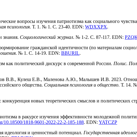
огические вопросы изучения патриотизма как социального чувст
кая психология
. Т. 1. № 1. С. 23-40. EDN:
WDXXPX
.
и знания.
Социологический журнал
. № 1-2. С. 87-117. EDN:
PZQ
формирование гражданской идентичности (по материалам социол
ношения
. № 1. С. 14-19. EDN:
BBURIL
.
зм как политический дискурс в современной России.
Полис. Пол
ов В.В., Кулеш Е.В., Маленова А.Ю., Малышев И.В. 2023. Отно
ссийского общества.
Социальная психология и общество
. Т. 14. 
: конкуренция новых теоретических смыслов и политических ст
риотизма в ракурсе изучения эффективности молодежной полит
.org/10.18500/1818-9601-2022-22-2-
185-188
. EDN:
YATCZP
ная идеология и ценностный потенциал.
Государственная идеолог