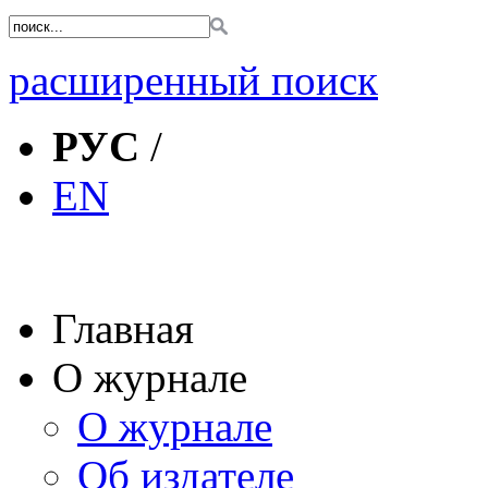
расширенный поиск
РУС
/
EN
Главная
О журнале
О журнале
Об издателе