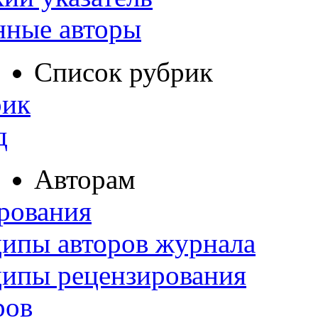
нные авторы
Список рубрик
рик
д
Авторам
рования
ипы авторов журнала
ципы рецензирования
ров