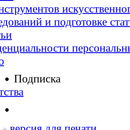
нструментов искусственног
дований и подготовке ста
тьи
денциальности персональн
ю
Подписка
тства
версия для печати