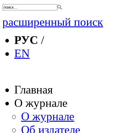
расширенный поиск
РУС
/
EN
Главная
О журнале
О журнале
Об издателе