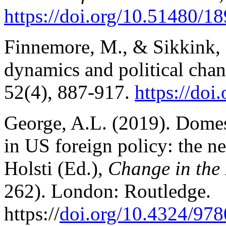
https://doi.org/10.51480/18
Finnemore, M., & Sikkink, 
dynamics and political cha
52(4), 887-917.
https://do
George, A.L. (2019). Domes
in US foreign policy: the ne
Holsti (Ed.),
Change in the 
262). London: Routledge.
https://
doi.org/10.4324/97