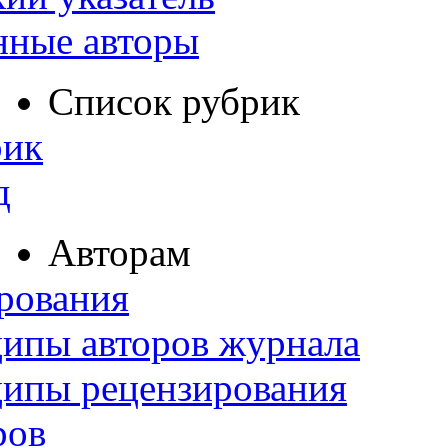
нные авторы
Список рубрик
рик
д
Авторам
рования
ипы авторов журнала
ципы рецензирования
ров