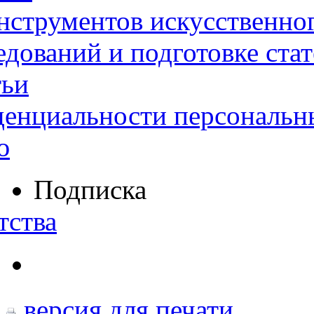
нструментов искусственног
дований и подготовке ста
тьи
денциальности персональн
ю
Подписка
тства
версия для печати