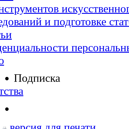
нструментов искусственног
дований и подготовке ста
тьи
денциальности персональн
ю
Подписка
тства
версия для печати