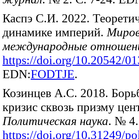
Каспэ С.И. 2022. Теоретич
динамике империй.
Миров
международные отношен
https://doi.org/10.20542/01
EDN:
FODTJE
.
Козинцев А.С. 2018. Борь
кризис сквозь призму це
Политическая наука
. № 4.
https
://
doi
.
org
/10.31249/
po