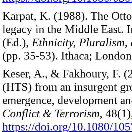
Karpat, K. (1988). The Ott
legacy in the Middle East. 
(Ed.),
Ethnicity, Pluralism,
(pp. 35-53). Ithaca; London
Keser, A., & Fakhoury, F. (
(HTS) from an insurgent gro
emergence, development and
Conflict & Terrorism
, 48(1)
https://doi.org/10.1080/1