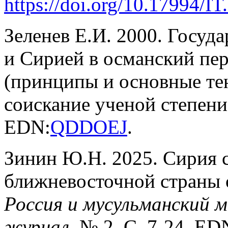
https://doi.org/10.17994/IT
Зеленев Е.И. 2000. Госуд
и Сирией в османский пер
(принципы и основные те
соискание ученой степени 
EDN:
QDDOEJ
.
Зинин Ю.Н. 2025. Сирия 
ближневосточной страны 
Россия и мусульманский 
журнал
. № 2. С. 7-24. ED