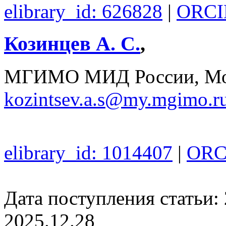
elibrary_id: 626828
|
ORCID
Козинцев А. С.
,
МГИМО МИД России, Мос
kozintsev.a.s@my.mgimo.r
elibrary_id: 1014407
|
ORCI
Дата поступления статьи: 
2025.12.28