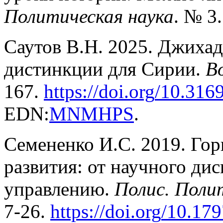
Политическая наука
. № 3
Саутов В.Н. 2025. Джихад
дистинкции для Сирии.
В
167.
https
://
doi
.
org
/10.316
EDN:
MNMHPS
.
Семененко И.С. 2019. Гор
развития: от научного ди
управлению.
Полис. Поли
7-26.
https
://
doi
.
org
/10.179