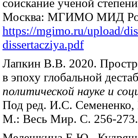
соискание ученой степени
Москва: МГИМО МИД Ро
https://mgimo.ru/upload/di
dissertacziya.pdf
Лапкин В.В. 2020. Простр
в эпоху глобальной деста
политической науке и соц
Под ред. И.С. Семененко,
М.: Весь Мир. С. 256-27
Мелешкина Е.Ю., Кудряшо