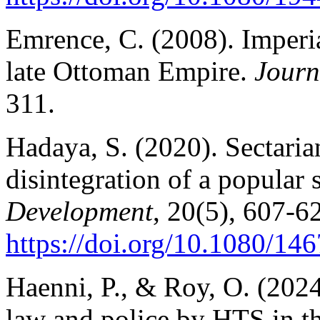
Emrence, C. (2008). Imperia
late Ottoman Empire.
Journ
311.
Hadaya, S. (2020). Sectarian
disintegration of a popular 
Development
, 20(5), 607-6
https://doi.org/10.1080/1
Haenni, P., & Roy, O. (202
law and police by HTS in t