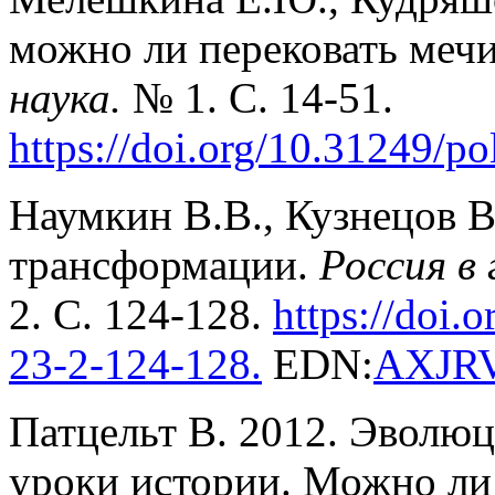
можно ли перековать мечи
наука.
№ 1. С. 14-51.
https://doi.org/10.31249/p
Наумкин В.В., Кузнецов В
трансформации.
Россия в
2. С. 124-128.
https
://
doi
.
o
23-2
-12
4-128
.
EDN:
AXJR
Патцельт В. 2012. Эволюц
уроки истории. Можно ли 