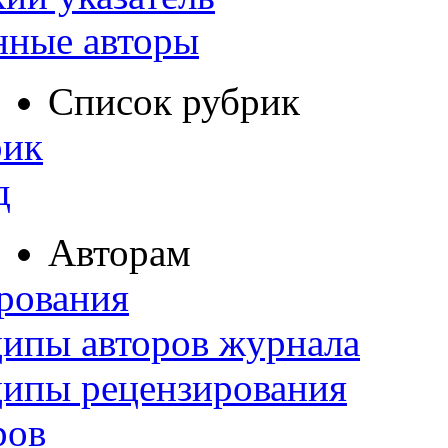
нные авторы
Список рубрик
рик
д
Авторам
рования
ипы авторов журнала
ципы рецензирования
ров