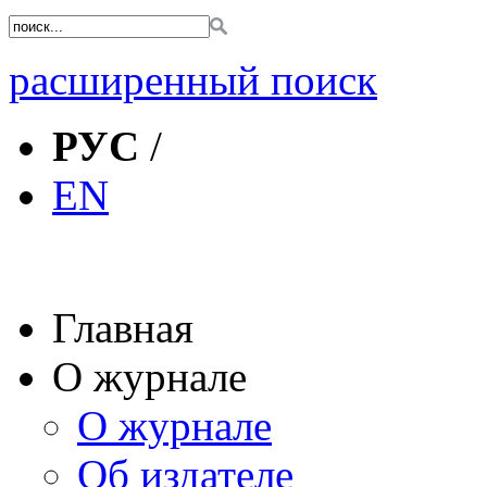
расширенный поиск
РУС
/
EN
Главная
О журнале
О журнале
Об издателе